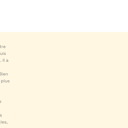
tre
uis
 Il a
 Bien
 plus
e
s
les,