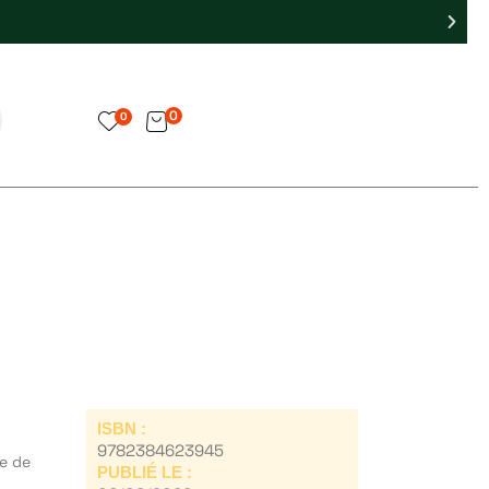
0
0
ISBN :
9782384623945
e de
PUBLIÉ LE :