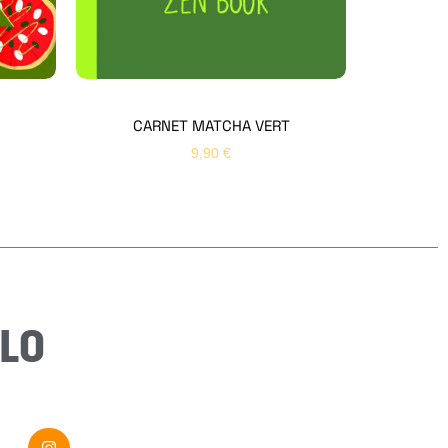
Nom
*
Prénom
*
CARNET MATCHA VERT
9,90
€
Email
*
Sujet
*
Message
*
LO