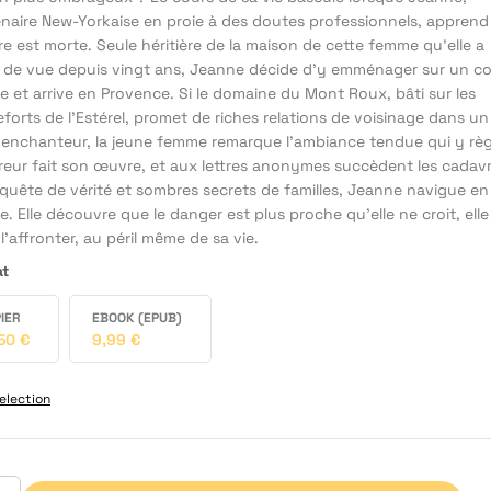
enaire New-Yorkaise en proie à des doutes professionnels, appren
e est morte. Seule héritière de la maison de cette femme qu’elle a
 de vue depuis vingt ans, Jeanne décide d’y emménager sur un c
e et arrive en Provence. Si le domaine du Mont Roux, bâti sur les
forts de l’Estérel, promet de riches relations de voisinage dans un
 enchanteur, la jeune femme remarque l’ambiance tendue qui y rè
rreur fait son œuvre, et aux lettres anonymes succèdent les cadavr
 quête de vérité et sombres secrets de familles, Jeanne navigue en
e. Elle découvre que le danger est plus proche qu’elle ne croit, elle
l’affronter, au péril même de sa vie.
at
IER
EBOOK (EPUB)
,50
€
9,99
€
election