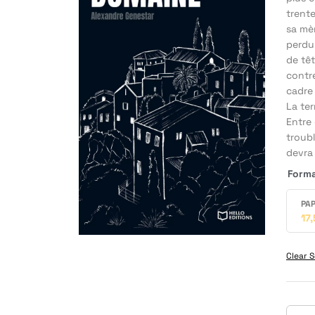
trent
sa mèr
perdu
de têt
contre
cadre
La te
Entre
troubl
devra 
Form
PAP
17
Clear S