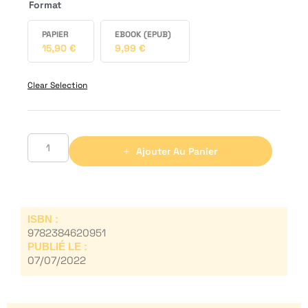
Format
PAPIER
EBOOK (EPUB)
15,90
€
9,99
€
Clear Selection
Ajouter Au Panier
ISBN :
9782384620951
PUBLIÉ LE :
07/07/2022