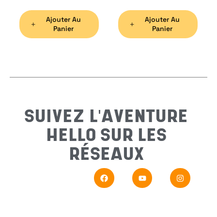
Ajouter Au
Ajouter Au
Préno
Panier
Panier
Email
*
Sujet
*
SUIVEZ L'AVENTURE
HELLO SUR LES
Messa
RÉSEAUX