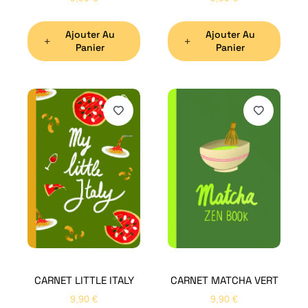
Ajouter Au
Ajouter Au
Panier
Panier
H
Bon
CARNET LITTLE ITALY
CARNET MATCHA VERT
Nom
*
9,90
€
9,90
€