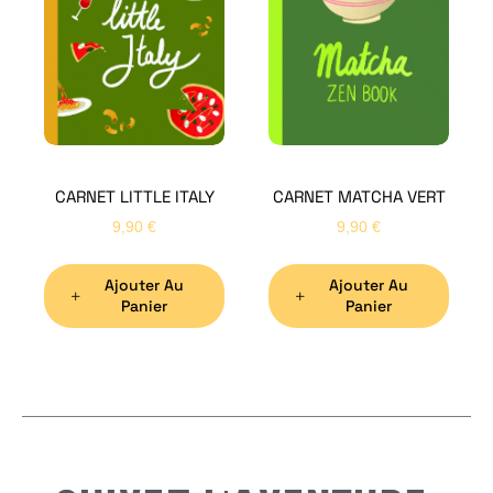
Bon
CARNET LITTLE ITALY
CARNET MATCHA VERT
Nom
*
9,90
€
9,90
€
Ajouter Au
Ajouter Au
Préno
Panier
Panier
Email
*
Sujet
*