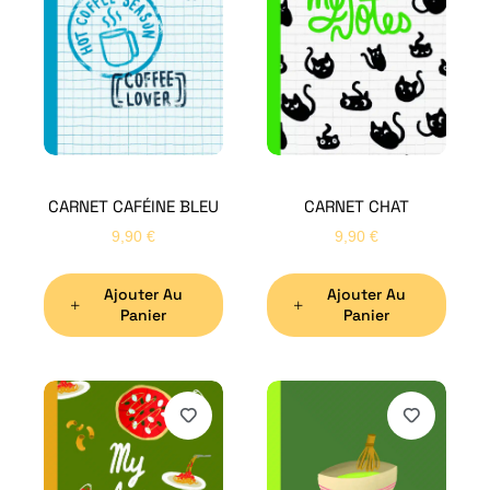
CARNET CAFÉINE BLEU
CARNET CHAT
9,90
€
9,90
€
Ajouter Au
Ajouter Au
Panier
Panier
H