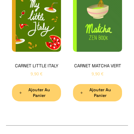
H
Bon
CARNET LITTLE ITALY
CARNET MATCHA VERT
Nom
*
9,90
€
9,90
€
Ajouter Au
Ajouter Au
Préno
Panier
Panier
Email
*