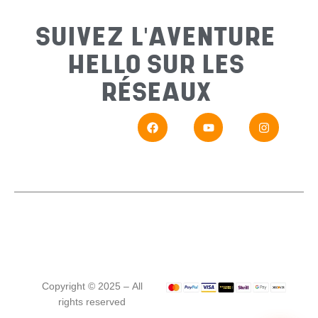
Sujet
*
SUIVEZ L'AVENTURE
HELLO SUR LES
Messa
RÉSEAUX
En
Si vou
Copyright © 2025 – All
rights reserved