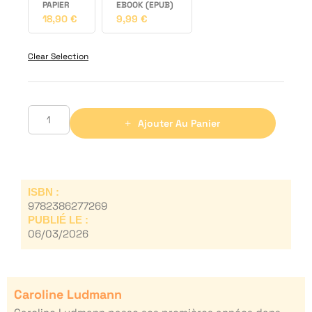
PAPIER
EBOOK (EPUB)
18,90
€
9,99
€
Clear Selection
Ajouter Au Panier
ISBN :
9782386277269
PUBLIÉ LE :
06/03/2026
Caroline Ludmann