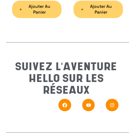
Ajouter Au
Ajouter Au
Préno
Panier
Panier
Email
*
Sujet
*
SUIVEZ L'AVENTURE
HELLO SUR LES
Messa
RÉSEAUX