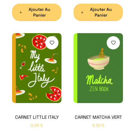
Ajouter Au
Ajouter Au
Panier
Panier
H
Bon
CARNET LITTLE ITALY
CARNET MATCHA VERT
Nom
*
9,90
€
9,90
€