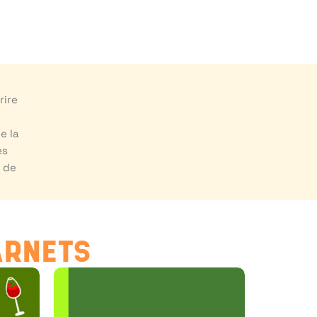
rire
e la
es
e de
ARNETS