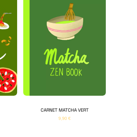
Hello Editions
Nous revenons vers vous rapidement
Bonjour 👋
Nom
*
Prénom
*
CARNET MATCHA VERT
9,90
€
Email
*