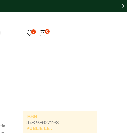
0
0
ISBN :
9782386271168
ris
PUBLIÉ LE :
me