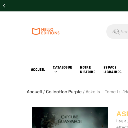
CATALOGUE
NOTRE
ESPACE
ACCUEIL
HISTOIRE
LIBRAIRES
Accueil
/
Collection Purple
/ Askells – Tome I : L’H
ASK
Layla,
effec