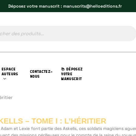
Déposez votre manuscrit : manuscrits@helloeditions.fr
ESPACE
📚 DÉPOSEZ
CONTACTEZ-
AUTEURS
VOTRE
NOUS
MANUSCRIT
éritier
ELLS – TOME I : L’HÉRITIER
 Adam et Lexie font partie des Askells, ces soldats magiciens aguer
tuant des missions périlleuses pour le compte de la reine du royau