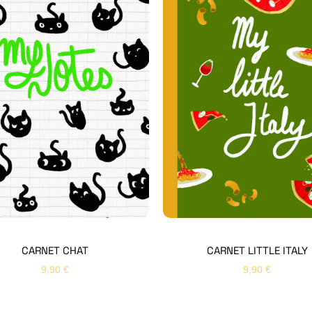
CARNET CHAT
CARNET LITTLE ITALY
9,90
€
9,90
€