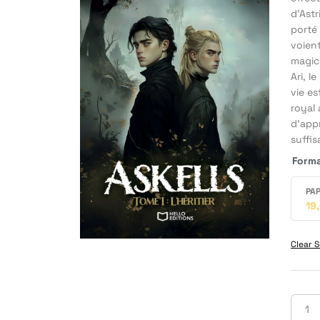
d’Astr
porté 
voient
magici
Ari, l
vie es
royal 
d’app
suffis
Form
PAP
19
Clear S