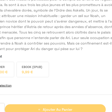
ia. Ils sont à eux trois les plus jeunes et les plus prometteurs à avoi
la chevalière dorée, symbole de l’Ordre des Askells. Un jour, ils se
 attribuer une mission inhabituelle : garder un œil sur Noah, un
en novice dont le pouvoir peut s'avérer dangereux, et mettre à l’a
e prince héritier d'Astria de retour après des années d’absence, dont
t menacée. Tous les cinq se retrouvent alors cloîtrés dans le palais
afin que personne n’entende parler de Ari. Leur seule occupation 
rendre à Noah à contrôler ses pouvoirs. Mais ce confinement est-il
ant pour protéger Ari du danger qui pèse sur lui ?
at
IER
EBOOK (EPUB)
,00
€
9,99
€
election
Ajouter Au Panier