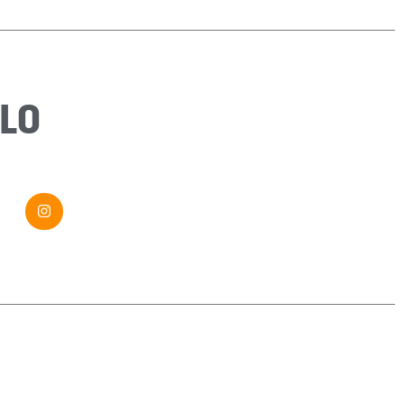
Sujet
*
Message
*
LO
Envoyer ma demande
Si vous êtes un humain, ne remplissez pas ce champ.