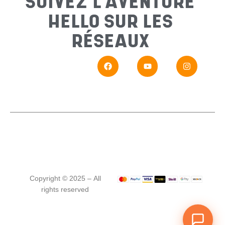
SUIVEZ L'AVENTURE
HELLO SUR LES
Messa
RÉSEAUX
En
Si vou
Copyright © 2025 – All
rights reserved