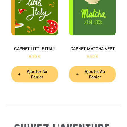
Bon
CARNET LITTLE ITALY
CARNET MATCHA VERT
Nom
*
9,90
€
9,90
€
Ajouter Au
Ajouter Au
Préno
Panier
Panier
Email
*
Sujet
*