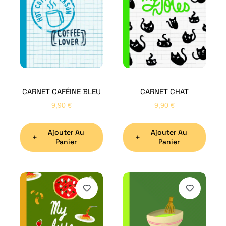
CARNET CAFÉINE BLEU
CARNET CHAT
9,90
€
9,90
€
Ajouter Au
Ajouter Au
Panier
Panier
H