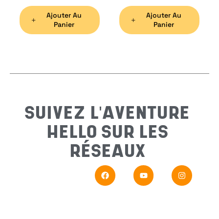
Ajouter Au
Ajouter Au
Préno
Panier
Panier
Email
*
Sujet
*
SUIVEZ L'AVENTURE
HELLO SUR LES
Messa
RÉSEAUX