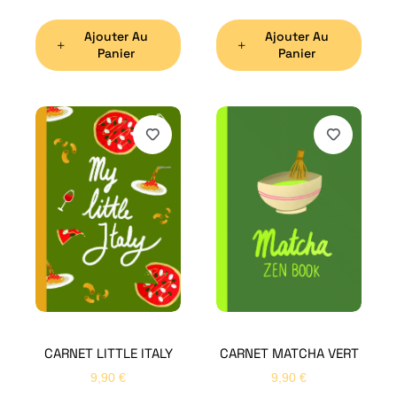
Ajouter Au
Ajouter Au
Panier
Panier
H
Bon
CARNET LITTLE ITALY
CARNET MATCHA VERT
Nom
*
9,90
€
9,90
€