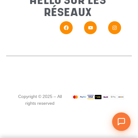
HELLO SUR LES
RÉSEAUX
En
Si vou
Copyright © 2025 – All
rights reserved