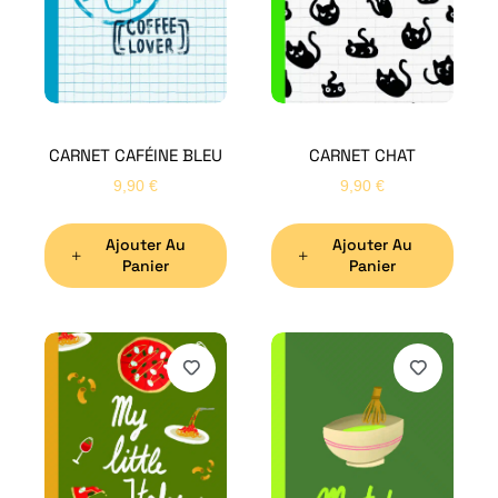
CARNET CAFÉINE BLEU
CARNET CHAT
9,90
€
9,90
€
Ajouter Au
Ajouter Au
Panier
Panier
H