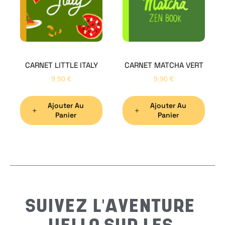
Bon
CARNET LITTLE ITALY
CARNET MATCHA VERT
Nom
*
9,90
€
9,90
€
Ajouter Au
Ajouter Au
Préno
Panier
Panier
Email
*
Sujet
*
SUIVEZ L'AVENTURE
Messa