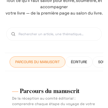
Tout ce qu'il faut savoir pour écrire, soumettre, et
accompagner
votre livre — de la première page au salon du livre.
PARCOURS DU MANUSCRIT
ÉCRITURE
SOUM
Parcours du manuscrit
De la réception au comité éditorial :
comprendre chaque étape du voyage de votre