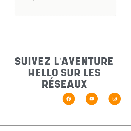
Nom
*
Préno
SUIVEZ L'AVENTURE
HELLO SUR LES
Email
*
RÉSEAUX
Sujet
*
Messa