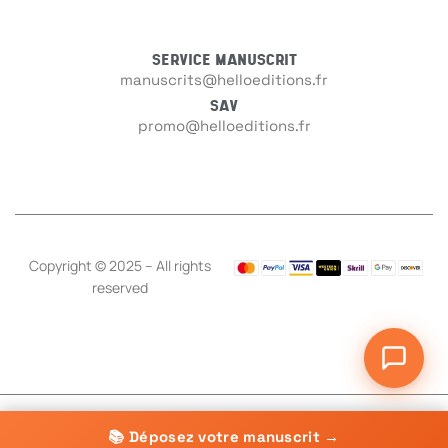
SERVICE MANUSCRIT
manuscrits@helloeditions.fr
SAV
promo@helloeditions.fr
En
Si vou
Copyright © 2025 – All rights
reserved
📚 Déposez votre manuscrit →