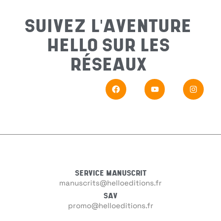
Préno
SUIVEZ L'AVENTURE
HELLO SUR LES
Email
*
RÉSEAUX
Sujet
*
Messa
SERVICE MANUSCRIT
manuscrits@helloeditions.fr
SAV
promo@helloeditions.fr
En