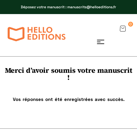
Déposez votre manuscrit : manuscrits@helloeditions.fr
0
H
Merci d’avoir soumis votre manuscrit
!
Bon
Vos réponses ont été enregistrées avec succès.
Nom
*