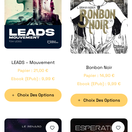
LEADS – Mouvement
Bonbon Noir
Papier
:
21,00
€
Papier
:
14,90
€
Ebook (ePub)
:
9,99
€
Ebook (ePub)
:
9,99
€
Choix Des Options
Choix Des Options