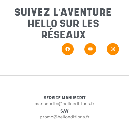
Préno
SUIVEZ L'AVENTURE
HELLO SUR LES
Email
*
RÉSEAUX
Sujet
*
Messa
SERVICE MANUSCRIT
manuscrits@helloeditions.fr
SAV
promo@helloeditions.fr
En