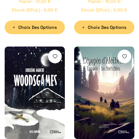
Papier
:
12,50
€
Papier
:
18,00
€
Ebook (ePub)
:
9,99
€
Ebook (ePub)
:
9,99
€
Choix Des Options
Choix Des Options