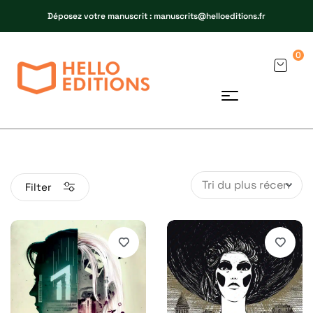
Déposez votre manuscrit : manuscrits@helloeditions.fr
0
Filter