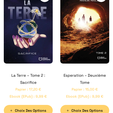
La Terre – Tome 2 :
Esperation – Deuxième
Sacrifice
Tome
Papier
:
17,20
€
Papier
:
15,00
€
Ebook (ePub)
:
9,99
€
Ebook (ePub)
:
9,99
€
Choix Des Options
Choix Des Options