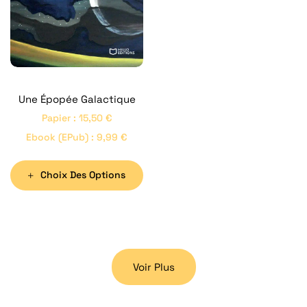
Une Épopée Galactique
Papier
:
15,50
€
Ebook (ePub)
:
9,99
€
Choix Des Options
Voir Plus