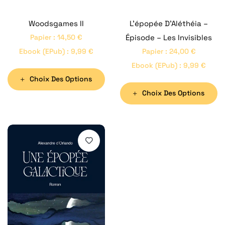
Woodsgames II
L’épopée D’Aléthéia –
Papier
:
14,50
€
Épisode – Les Invisibles
Ebook (ePub)
:
9,99
€
Papier
:
24,00
€
Ebook (ePub)
:
9,99
€
Choix Des Options
Choix Des Options