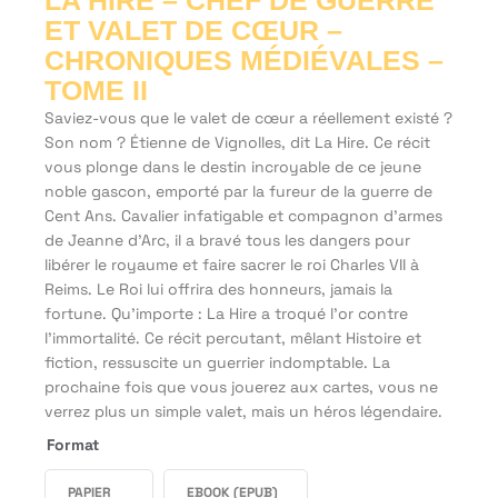
LA HIRE – CHEF DE GUERRE
ET VALET DE CŒUR –
CHRONIQUES MÉDIÉVALES –
TOME II
Saviez-vous que le valet de cœur a réellement existé ?
Son nom ? Étienne de Vignolles, dit La Hire. Ce récit
vous plonge dans le destin incroyable de ce jeune
noble gascon, emporté par la fureur de la guerre de
Cent Ans. Cavalier infatigable et compagnon d'armes
de Jeanne d'Arc, il a bravé tous les dangers pour
libérer le royaume et faire sacrer le roi Charles VII à
Reims. Le Roi lui offrira des honneurs, jamais la
fortune. Qu'importe : La Hire a troqué l'or contre
l'immortalité. Ce récit percutant, mêlant Histoire et
fiction, ressuscite un guerrier indomptable. La
prochaine fois que vous jouerez aux cartes, vous ne
verrez plus un simple valet, mais un héros légendaire.
Format
PAPIER
EBOOK (EPUB)