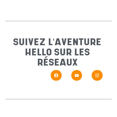
Email
*
Sujet
*
SUIVEZ L'AVENTURE
HELLO SUR LES
Messa
RÉSEAUX
En
Si vou