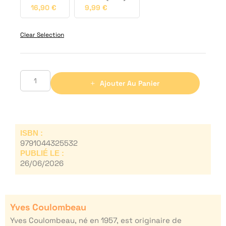
16,90
€
9,99
€
Clear Selection
Ajouter Au Panier
ISBN :
9791044325532
PUBLIÉ LE :
26/06/2026
Yves Coulombeau
Yves Coulombeau, né en 1957, est originaire de