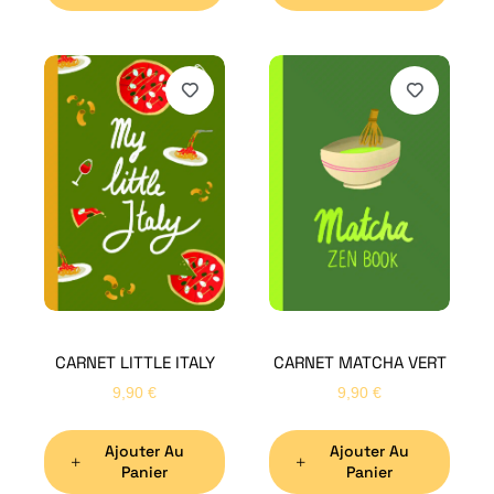
H
Bon
CARNET LITTLE ITALY
CARNET MATCHA VERT
Nom
*
9,90
€
9,90
€
Ajouter Au
Ajouter Au
Préno
Panier
Panier