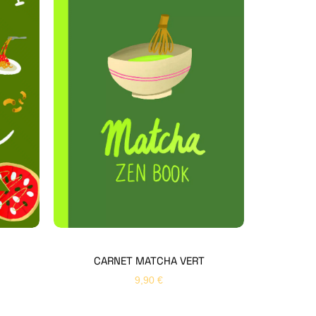
Hello Editions
Nous revenons vers vous rapidement
Bonjour 👋
Nom
*
Prénom
*
CARNET MATCHA VERT
9,90
€
Email
*