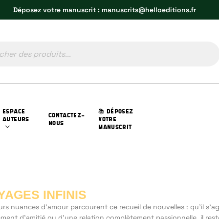
Déposez votre manuscrit : manuscrits@helloeditions.fr
ESPACE
📚 DÉPOSEZ
CONTACTEZ-
AUTEURS
VOTRE
NOUS
MANUSCRIT
YAGES INFINIS
urs nuances d’amour parcourent ce recueil de nouvelles : qu’il s’ag
ment d’amitié ou d’une relation complètement passionnelle, il rest