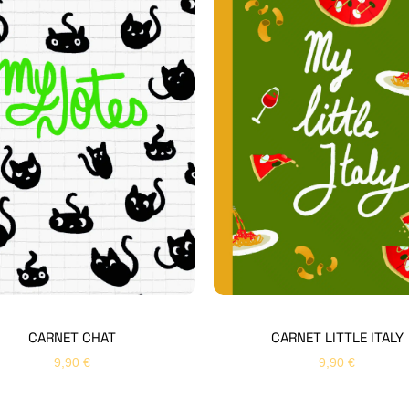
CARNET CHAT
CARNET LITTLE ITALY
9,90
€
9,90
€