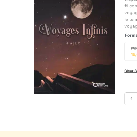
fil co
voyag
le te
voyage
Form
PAP
15
Clear S