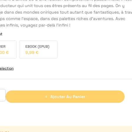
nducteur qui unit tous ces êtres présents au fil des pages. On y
e dans des mondes oniriques tout autant que fantastiques, à tra
mps comme l’espace, dans des palettes riches d’aventures. Avec
s infinis, voyagez par-delà l’infini !
at
IER
EBOOK (EPUB)
,00
€
9,99
€
election
Ajouter Au Panier