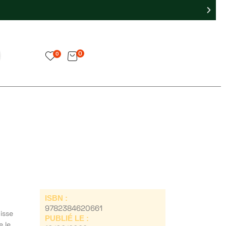
0
0
ISBN :
9782384620661
isse
PUBLIÉ LE :
e le