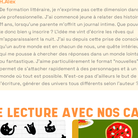
H.Alex
De formation littéraire, je n’exprime pas cette dimension da
vie professionnelle. J’ai commencé jeune à relater des histoir
11 ans, lorsqu’une parente m’offrit un journal intime. Que pouv
je donc bien y inscrire ? L’idée me vint d’écrire les rêves qui
m’apparaissaient la nuit. J’ai su depuis cette prise de consc
qu’un autre monde est en chacun de nous, une quête intérie
qui me pousse à chercher des réponses dans un monde loint
ou fantastique. J’aime particulièrement le format “nouvelles”.
permet de s’attacher rapidement à des personnages et à un
monde où tout est possible. N’est-ce pas d’ailleurs le but de
l’écriture, générer des univers tous différents selon l’auteur 
 LECTURE AVEC NOS C