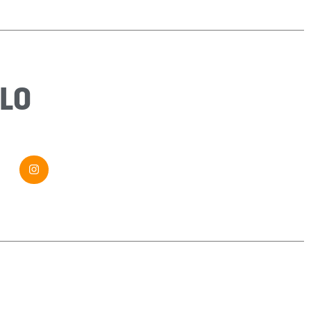
Sujet
*
Message
*
LO
Envoyer ma demande
Si vous êtes un humain, ne remplissez pas ce champ.