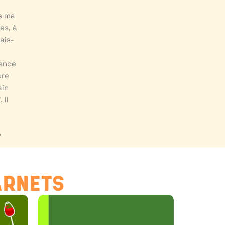
ns ma
es, à
ais-
ience
ure
ain
 Il
?
ARNETS