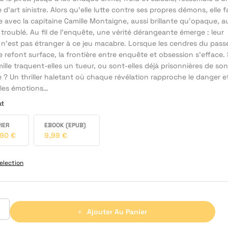
d’art sinistre. Alors qu’elle lutte contre ses propres démons, elle f
 avec la capitaine Camille Montaigne, aussi brillante qu’opaque, a
troublé. Au fil de l’enquête, une vérité dérangeante émerge : leur
 n’est pas étranger à ce jeu macabre. Lorsque les cendres du pass
e refont surface, la frontière entre enquête et obsession s’efface
ille traquent-elles un tueur, ou sont-elles déjà prisonnières de son
? Un thriller haletant où chaque révélation rapproche le danger e
 les émotions…
at
IER
EBOOK (EPUB)
,90
€
9,99
€
election
Ajouter Au Panier