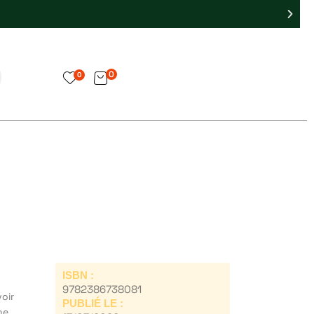
0
0
ISBN :
9782386738081
voir
PUBLIÉ LE :
ne