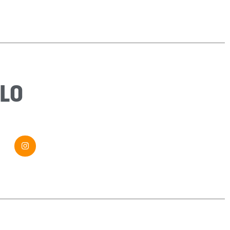
Sujet
*
Message
*
LO
Envoyer ma demande
Si vous êtes un humain, ne remplissez pas ce champ.