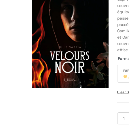
œuvre 
équipe
passé 
passé
Camill
et Cam
œuvre 
attise
Form
PAP
16
Clear S