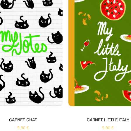
CARNET CHAT
CARNET LITTLE ITALY
9,90
€
9,90
€