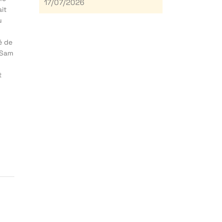
17/07/2026
ait
u
é de
. Sam
t