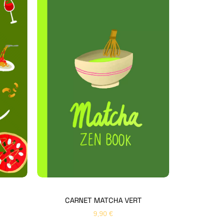
Hello Editions
Nous revenons vers vous rapidement
Bonjour 👋
Nom
*
Prénom
*
CARNET MATCHA VERT
9,90
€
Email
*