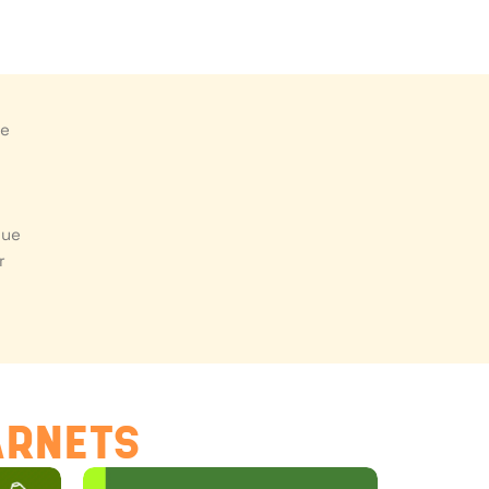
ne
due
r
ARNETS