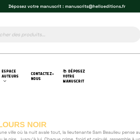
Déposez votre manuscrit : manuscrits@helloeditions.fr
ESPACE
📚 DÉPOSEZ
CONTACTEZ-
AUTEURS
VOTRE
NOUS
MANUSCRIT
LOURS NOIR
ne ville où la nuit avale tout, la lieutenante Sam Beaulieu pense a
u le pire… jusqu’à lui. Chaque crime, froid et calculé, ressemble à u