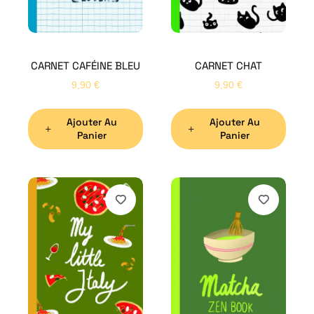
CARNET CAFÉINE BLEU
CARNET CHAT
9,90
€
9,90
€
Ajouter Au
Ajouter Au
Panier
Panier
H
Bon