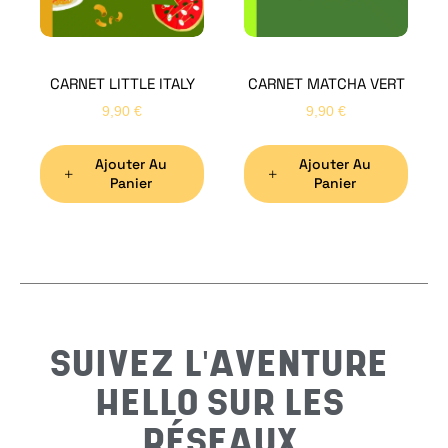
CARNET LITTLE ITALY
CARNET MATCHA VERT
Nom
*
9,90
€
9,90
€
Ajouter Au
Ajouter Au
Préno
Panier
Panier
Email
*
Sujet
*
SUIVEZ L'AVENTURE
HELLO SUR LES
Messa
RÉSEAUX