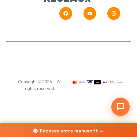
En
Si vou
Copyright © 2025 – All
rights reserved
📚 Déposez votre manuscrit →