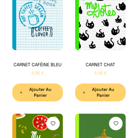
CARNET CAFÉINE BLEU
CARNET CHAT
9,90
€
9,90
€
Ajouter Au
Ajouter Au
Panier
Panier
H