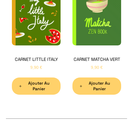
Bon
CARNET LITTLE ITALY
CARNET MATCHA VERT
Nom
*
9,90
€
9,90
€
Ajouter Au
Ajouter Au
Préno
Panier
Panier
Email
*
Sujet
*