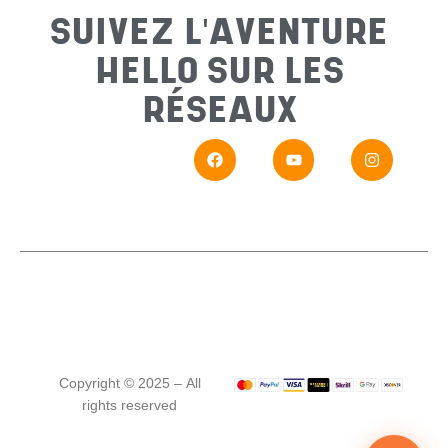
SUIVEZ L'AVENTURE
HELLO SUR LES
Messa
RÉSEAUX
En
Si vou
Copyright © 2025 – All
rights reserved