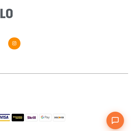
Message
*
LO
Envoyer ma demande
Si vous êtes un humain, ne remplissez pas ce champ.