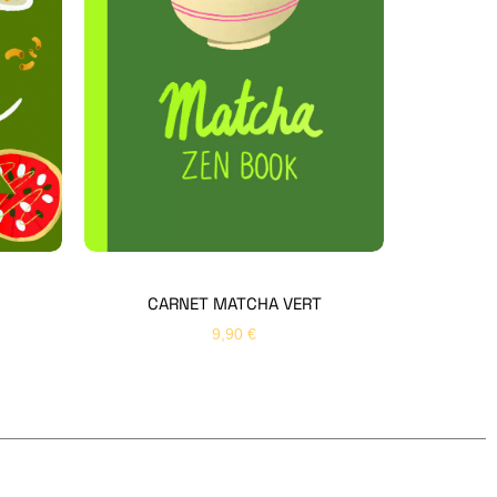
Hello Editions
Nous revenons vers vous rapidement
Bonjour 👋
Nom
*
Prénom
*
CARNET MATCHA VERT
9,90
€
Email
*
Sujet
*