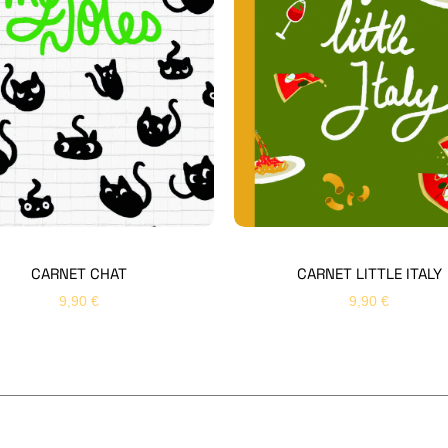
CARNET CHAT
CARNET LITTLE ITALY
9,90
€
9,90
€