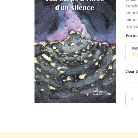
cendre
amant
miracl
le cha
Form
PAP
11
Clear S