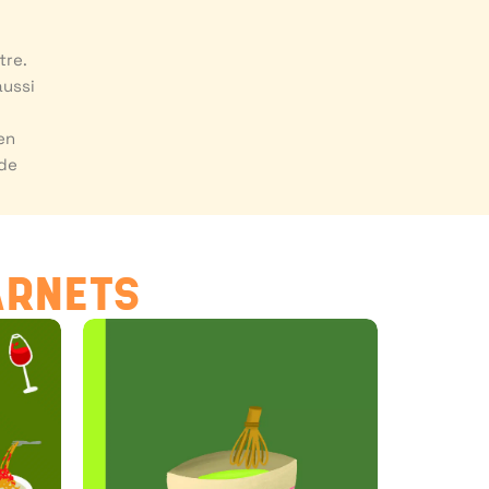
tre.
aussi
en
 de
ARNETS