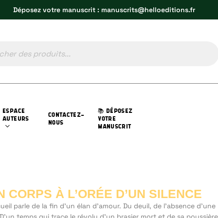
Déposez votre manuscrit : manuscrits@helloeditions.fr
ESPACE
📚 DÉPOSEZ
CONTACTEZ-
AUTEURS
VOTRE
NOUS
MANUSCRIT
N CORPS À L’ORÉE D’UN SILENCE
ueil parle de la fin d'un élan d’amour. Du deuil, de l'absence d'une
 D’un temps qui trace le révolu d'un brasier mort et de sa poussièr