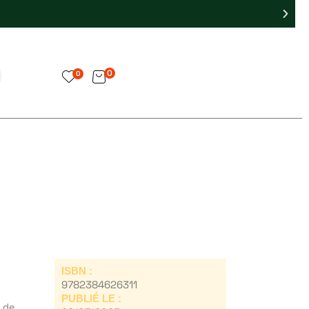
0
0
ISBN :
9782384626311
PUBLIÉ LE :
e de