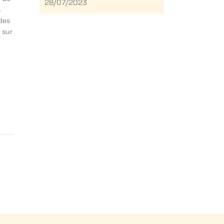
28/07/2023
s
des
 sur