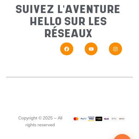
SUIVEZ L'AVENTURE
HELLO SUR LES
Messa
RÉSEAUX
En
Si vou
Copyright © 2025 – All
rights reserved