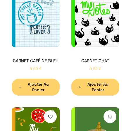
CARNET CAFÉINE BLEU
CARNET CHAT
9,90
€
9,90
€
Ajouter Au
Ajouter Au
Panier
Panier
H