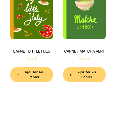
Bon
CARNET LITTLE ITALY
CARNET MATCHA VERT
Nom
*
9,90
€
9,90
€
Ajouter Au
Ajouter Au
Préno
Panier
Panier
Email
*
Sujet
*