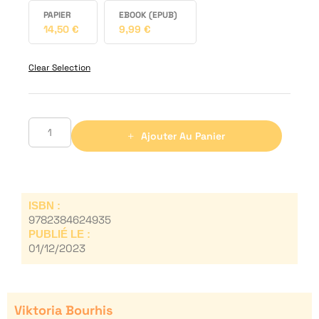
PAPIER
EBOOK (EPUB)
14,50
€
9,99
€
Clear Selection
Ajouter Au Panier
ISBN :
9782384624935
PUBLIÉ LE :
01/12/2023
Viktoria Bourhis