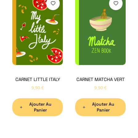
H
Bon
CARNET LITTLE ITALY
CARNET MATCHA VERT
Nom
*
9,90
€
9,90
€
Ajouter Au
Ajouter Au
Préno
Panier
Panier
Email
*