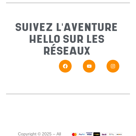
Sujet
*
SUIVEZ L'AVENTURE
HELLO SUR LES
Messa
RÉSEAUX
En
Si vou
Copyright © 2025 – All