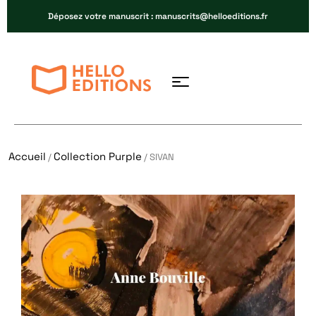
Déposez votre manuscrit : manuscrits@helloeditions.fr
Accueil
Collection Purple
/
/ SIVAN