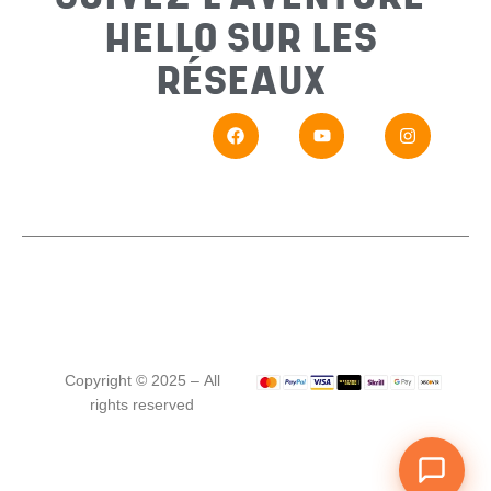
HELLO SUR LES
Messa
RÉSEAUX
En
Si vou
Copyright © 2025 – All
rights reserved