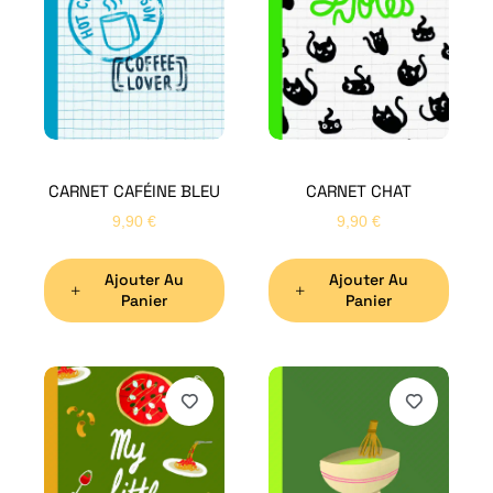
CARNET CAFÉINE BLEU
CARNET CHAT
9,90
€
9,90
€
Ajouter Au
Ajouter Au
Panier
Panier
H