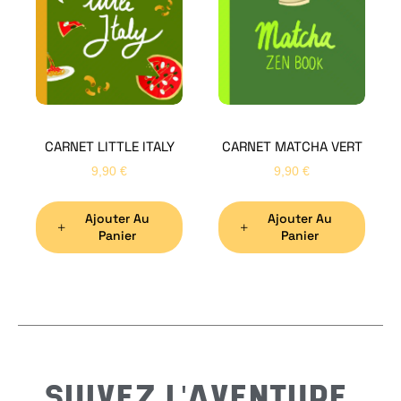
Bon
CARNET LITTLE ITALY
CARNET MATCHA VERT
Nom
*
9,90
€
9,90
€
Ajouter Au
Ajouter Au
Préno
Panier
Panier
Email
*
Sujet
*
SUIVEZ L'AVENTURE