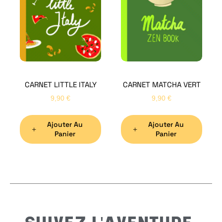
Bon
CARNET LITTLE ITALY
CARNET MATCHA VERT
Nom
*
9,90
€
9,90
€
Ajouter Au
Ajouter Au
Préno
Panier
Panier
Email
*
Sujet
*