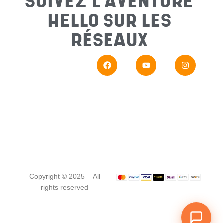
SUIVEZ L'AVENTURE
HELLO SUR LES
Messa
RÉSEAUX
En
Si vou
Copyright © 2025 – All
rights reserved