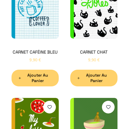
CARNET CAFÉINE BLEU
CARNET CHAT
9,90
€
9,90
€
Ajouter Au
Ajouter Au
Panier
Panier
H