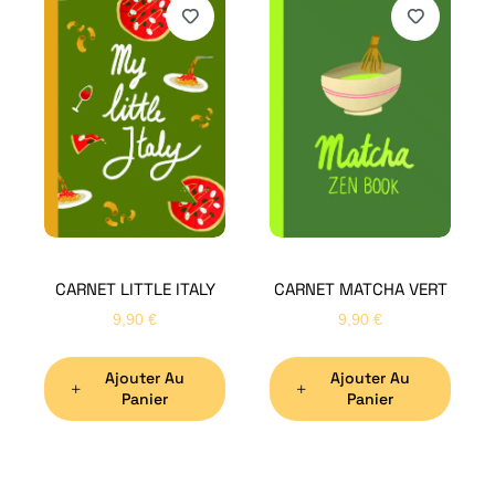
H
Bon
CARNET LITTLE ITALY
CARNET MATCHA VERT
Nom
*
9,90
€
9,90
€
Ajouter Au
Ajouter Au
Préno
Panier
Panier
Email
*