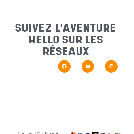
Sujet
*
SUIVEZ L'AVENTURE
HELLO SUR LES
Messa
RÉSEAUX
En
Si vou
Copyright © 2025 – All