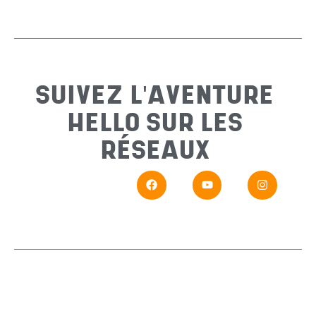
Email
*
Sujet
*
SUIVEZ L'AVENTURE
HELLO SUR LES
Messa
RÉSEAUX
En
Si vou