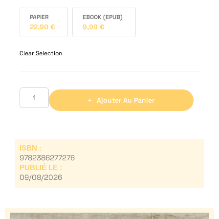
PAPIER
EBOOK (EPUB)
22,90
€
9,99
€
Clear Selection
Ajouter Au Panier
ISBN :
9782386277276
PUBLIÉ LE :
09/08/2026