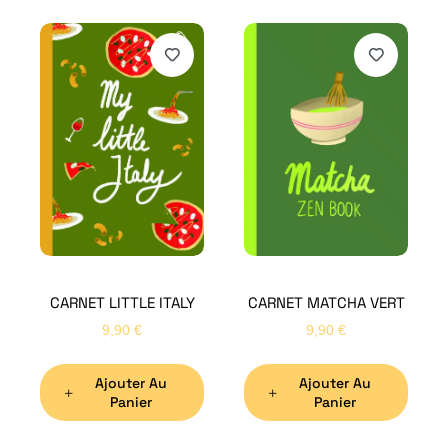
H
Bon
CARNET LITTLE ITALY
CARNET MATCHA VERT
Nom
*
9,90
€
9,90
€
Ajouter Au
Ajouter Au
Préno
Panier
Panier