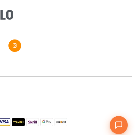
Message
*
LO
Envoyer ma demande
Si vous êtes un humain, ne remplissez pas ce champ.