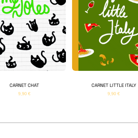
CARNET CHAT
CARNET LITTLE ITALY
9,90
€
9,90
€