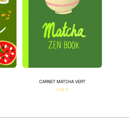
Hello Editions
Nous revenons vers vous rapidement
Bonjour 👋
Nom
*
Prénom
*
CARNET MATCHA VERT
9,90
€
Email
*
Sujet
*