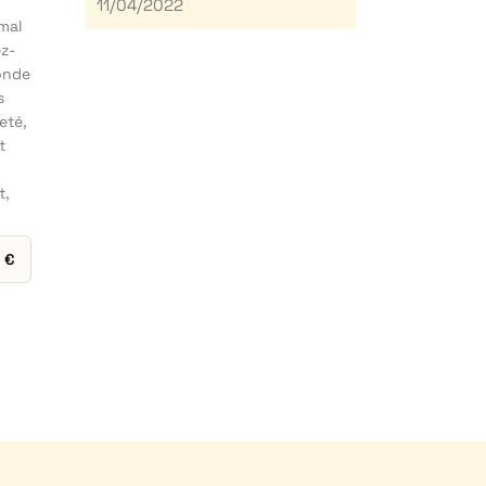
11/04/2022
mal
ez-
monde
s
eté,
t
t,
0
€