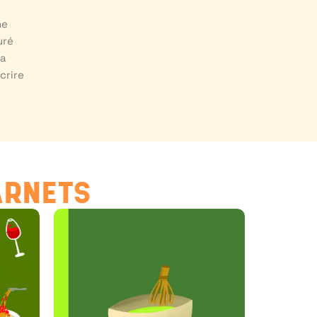
ne
uré
la
crire
ARNETS