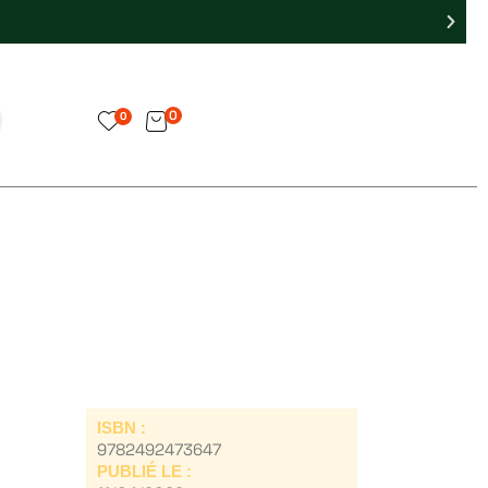
0
0
ISBN :
9782492473647
PUBLIÉ LE :