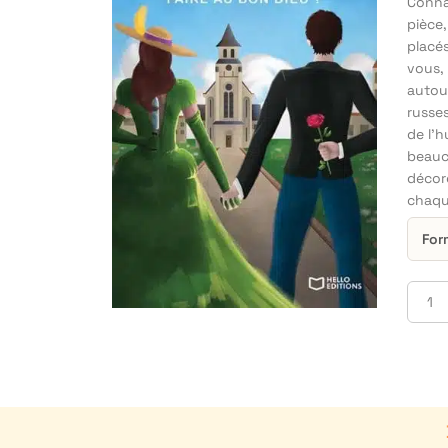
Connai
pièce
placés
vous, 
autour
russes
de l’h
beauc
décoré
chaqu
For