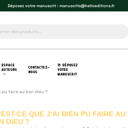
Déposez votre manuscrit : manuscrits@helloeditions.fr
ESPACE
📚 DÉPOSEZ
CONTACTEZ-
AUTEURS
VOTRE
NOUS
MANUSCRIT
n pu faire au bon dieu ?
’EST-CE QUE J’AI BIEN PU FAIRE AU
N DIEU ?