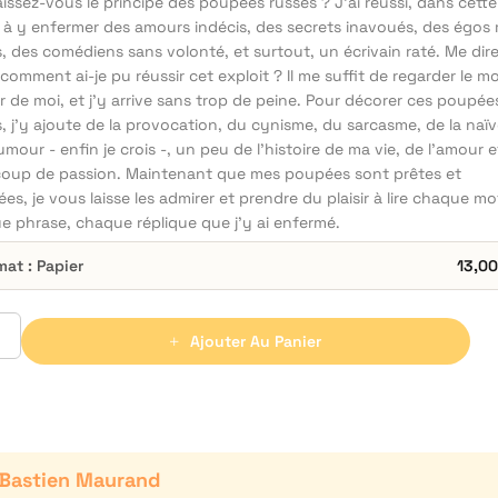
ssez-vous le principe des poupées russes ? J’ai réussi, dans cette
, à y enfermer des amours indécis, des secrets inavoués, des égos 
, des comédiens sans volonté, et surtout, un écrivain raté. Me dir
comment ai-je pu réussir cet exploit ? Il me suffit de regarder le 
 de moi, et j’y arrive sans trop de peine. Pour décorer ces poupée
, j’y ajoute de la provocation, du cynisme, du sarcasme, de la naïv
umour - enfin je crois -, un peu de l’histoire de ma vie, de l’amour e
oup de passion. Maintenant que mes poupées sont prêtes et
es, je vous laisse les admirer et prendre du plaisir à lire chaque mo
e phrase, chaque réplique que j’y ai enfermé.
mat : Papier
13,0
Ajouter Au Panier
Bastien Maurand