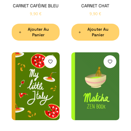
CARNET CAFÉINE BLEU
CARNET CHAT
9,90
€
9,90
€
Ajouter Au
Ajouter Au
Panier
Panier
H
Bon