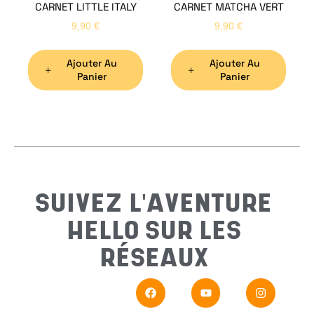
CARNET LITTLE ITALY
CARNET MATCHA VERT
Nom
*
9,90
€
9,90
€
Ajouter Au
Ajouter Au
Préno
Panier
Panier
Email
*
Sujet
*
SUIVEZ L'AVENTURE
HELLO SUR LES
Messa
RÉSEAUX