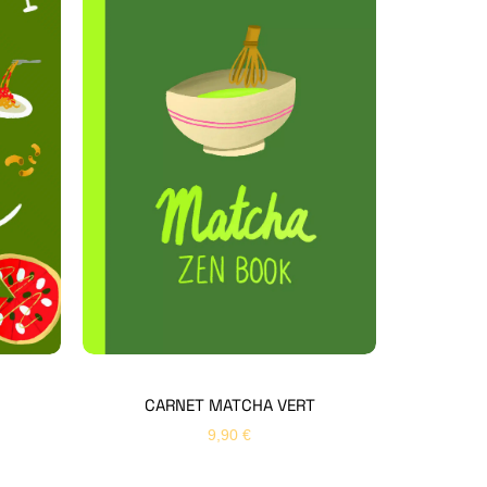
Hello Editions
Nous revenons vers vous rapidement
Bonjour 👋
Nom
*
Prénom
*
CARNET MATCHA VERT
9,90
€
Email
*