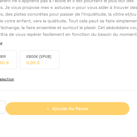
arent ne s’apprend pas à l’école et c’est pourtant le plus dur des
rs. Je vous propose mes « astuces » pour vous aider à trouver de
s, des pistes concrètes pour passer de l’inquiétude, la vôtre et/ou
de votre enfant, vers la quiétude. Tout cela peut se faire simpleme
’échange, le faire ensemble et surtout le plaisir. Cet abécédaire vo
ttra de vous repérer facilement en fonction du besoin du moment
at
IER
EBOOK (EPUB)
,50
€
9,99
€
election
Ajouter Au Panier