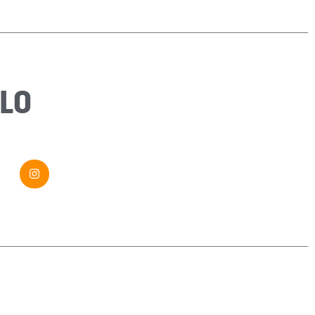
Sujet
*
Message
*
LO
Envoyer ma demande
Si vous êtes un humain, ne remplissez pas ce champ.