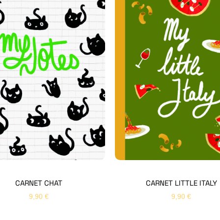
CARNET CHAT
CARNET LITTLE ITALY
9,90
€
9,90
€