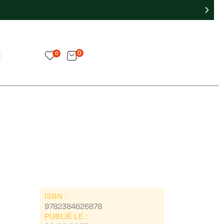
0
0
ISBN :
9782384626878
PUBLIÉ LE :