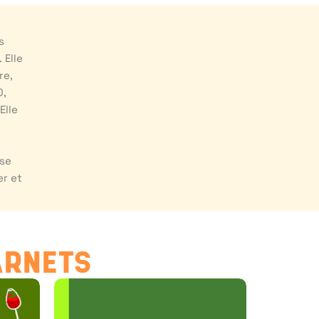
s
 Elle
re,
0,
Elle
 se
er et
ARNETS