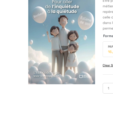
Être p
métie
repère
celle 
dans l
perme
Form
PAP
16
Clear S