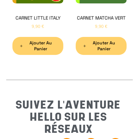
CARNET LITTLE ITALY
CARNET MATCHA VERT
Nom
*
9,90
€
9,90
€
Ajouter Au
Ajouter Au
Préno
Panier
Panier
Email
*
Sujet
*
SUIVEZ L'AVENTURE
HELLO SUR LES
Messa
RÉSEAUX