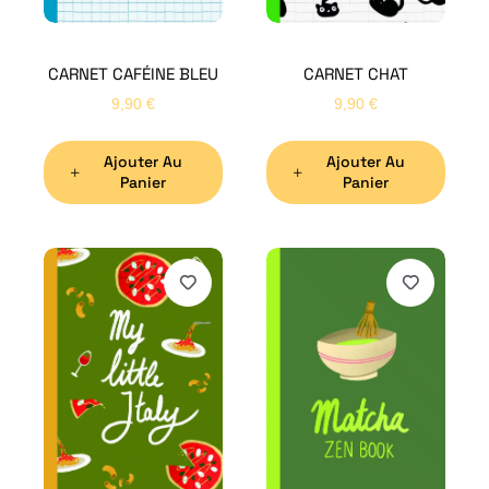
CARNET CAFÉINE BLEU
CARNET CHAT
9,90
€
9,90
€
Ajouter Au
Ajouter Au
Panier
Panier
H
Bon