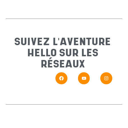
Email
*
Sujet
*
SUIVEZ L'AVENTURE
HELLO SUR LES
Messa
RÉSEAUX
En
Si vou