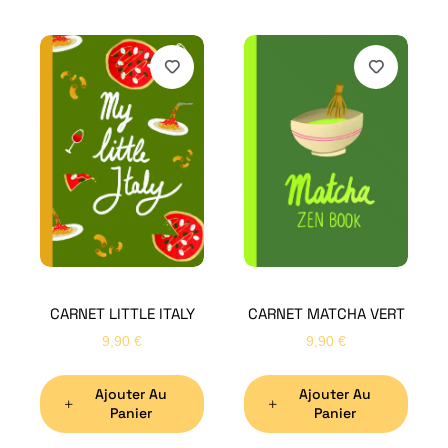
H
Bon
CARNET LITTLE ITALY
CARNET MATCHA VERT
Nom
*
9,90
€
9,90
€
Ajouter Au
Ajouter Au
Préno
Panier
Panier