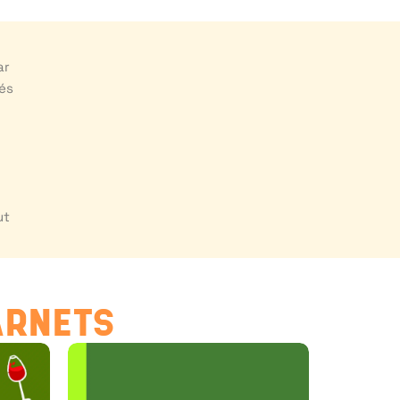
ar
tés
e
ut
ARNETS