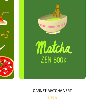
Hello Editions
Nous revenons vers vous rapidement
Bonjour 👋
Nom
*
Prénom
*
CARNET MATCHA VERT
9,90
€
Email
*