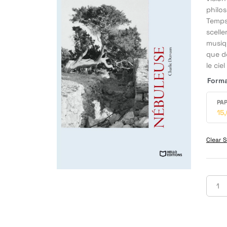
philos
Temps 
scelle
musiq
que de
le cie
Form
PAP
15
Clear S