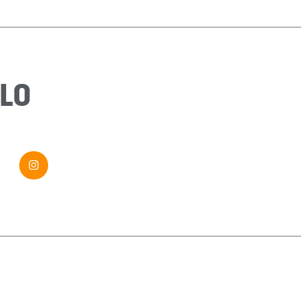
Sujet
*
Message
*
LO
Envoyer ma demande
Si vous êtes un humain, ne remplissez pas ce champ.