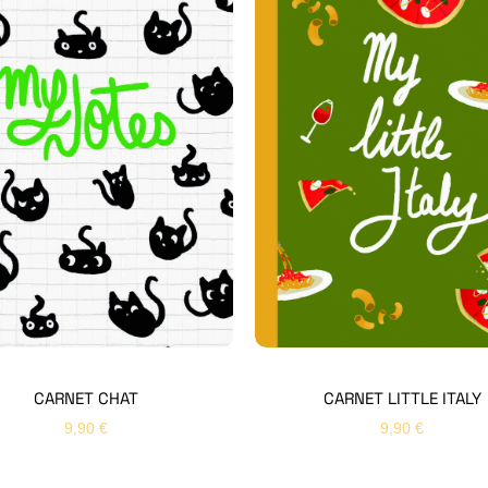
CARNET CHAT
CARNET LITTLE ITALY
9,90
€
9,90
€