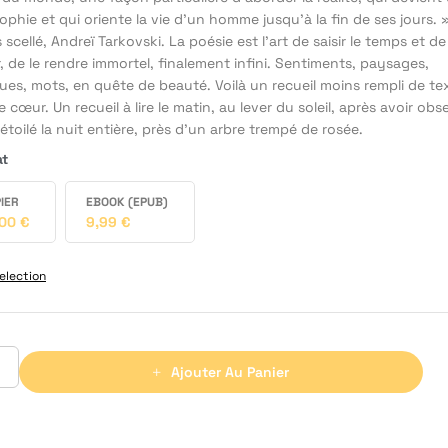
ophie et qui oriente la vie d’un homme jusqu’à la fin de ses jours. 
scellé, Andreï Tarkovski. La poésie est l’art de saisir le temps et de
r, de le rendre immortel, finalement infini. Sentiments, paysages,
ues, mots, en quête de beauté. Voilà un recueil moins rempli de te
 cœur. Un recueil à lire le matin, au lever du soleil, après avoir obs
l étoilé la nuit entière, près d’un arbre trempé de rosée.
at
IER
EBOOK (EPUB)
,00
€
9,99
€
election
Ajouter Au Panier