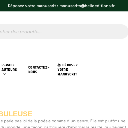
Déposez votre manuscrit : manuscrits@helloeditions.fr
ESPACE
📚 DÉPOSEZ
CONTACTEZ-
AUTEURS
VOTRE
NOUS
MANUSCRIT
BULEUSE
e parle pas ici de la poésie comme d’un genre. Elle est plutôt une
 du monde, une façon particulière d’aborder la réalité, qui devient