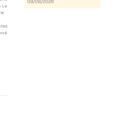
09/08/2026
» Le
 le
xtes
ervé