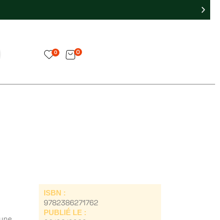
0
0
ISBN :
9782386271762
PUBLIÉ LE :
 une