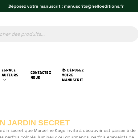
Déposez votre manuscrit : manuscrits@helloeditions.fr
ESPACE
📚 DÉPOSEZ
CONTACTEZ-
AUTEURS
VOTRE
NOUS
MANUSCRIT
N JARDIN SECRET
ardin secret
que Marceline Kaye invite à découvrir est parsemé de
s parfois colorés, lumineux ou gourmands, parfois empreints de