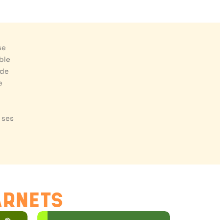
se
ble
 de
e
 ses
ARNETS