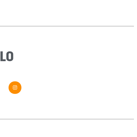
Sujet
*
Message
*
LO
Envoyer ma demande
Si vous êtes un humain, ne remplissez pas ce champ.