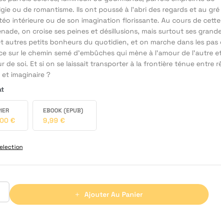
gie ou de romantisme. Ils ont poussé à l’abri des regards et au gré
éo intérieure ou de son imagination florissante. Au cours de cette
ade, on croise ses peines et désillusions, mais surtout ses grand
et autres petits bonheurs du quotidien, et on marche dans les pas
ice sur le chemin semé d’embûches qui mène à l’amour de l’autre e
r de soi. Et si on se laissait transporter à la frontière ténue entre r
é et imaginaire ?
at
IER
EBOOK (EPUB)
,00
€
9,99
€
election
Ajouter Au Panier