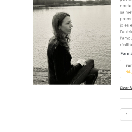
nostal
sa mét
promen
joies 
l’autr
l’amou
réalit
Form
PAP
14
Clear S