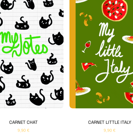
CARNET CHAT
CARNET LITTLE ITALY
9,90
€
9,90
€