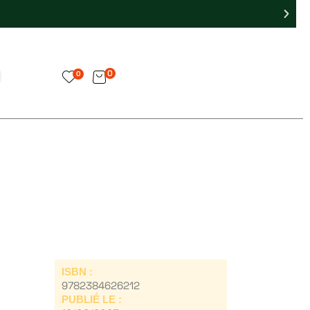
0
0
ISBN :
9782384626212
PUBLIÉ LE :