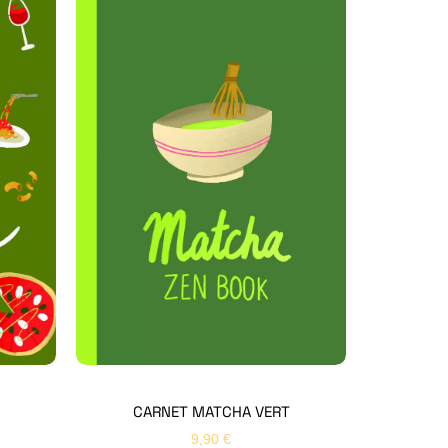
Hello Editions
Nous revenons vers vous rapidement
Bonjour 👋
Nom
*
Prénom
*
CARNET MATCHA VERT
9,90
€
Email
*