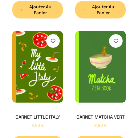
Ajouter Au
Ajouter Au
Panier
Panier
H
Bon
CARNET LITTLE ITALY
CARNET MATCHA VERT
Nom
*
9,90
€
9,90
€