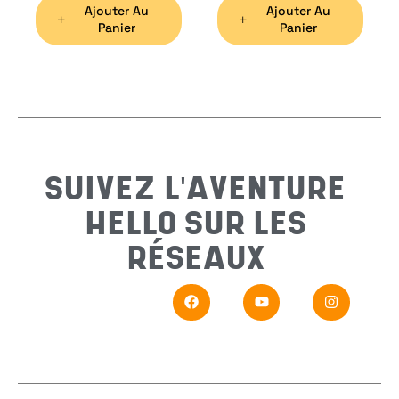
Ajouter Au
Ajouter Au
Préno
Panier
Panier
Email
*
Sujet
*
SUIVEZ L'AVENTURE
HELLO SUR LES
Messa
RÉSEAUX
En