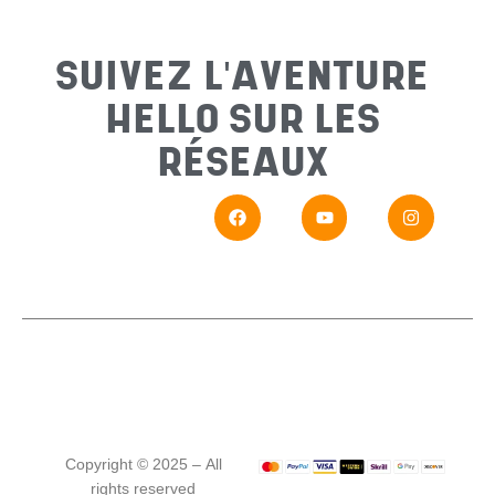
Sujet
*
SUIVEZ L'AVENTURE
HELLO SUR LES
Messa
RÉSEAUX
En
Si vou
Copyright © 2025 – All
rights reserved