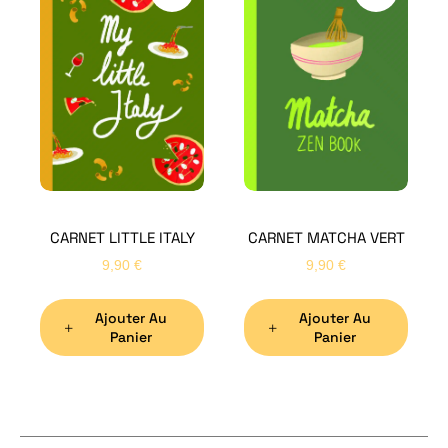
H
Bon
CARNET LITTLE ITALY
CARNET MATCHA VERT
Nom
*
9,90
€
9,90
€
Ajouter Au
Ajouter Au
Préno
Panier
Panier
Email
*