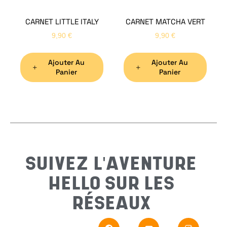
CARNET LITTLE ITALY
CARNET MATCHA VERT
Nom
*
9,90
€
9,90
€
Ajouter Au
Ajouter Au
Préno
Panier
Panier
Email
*
Sujet
*
SUIVEZ L'AVENTURE
HELLO SUR LES
Messa
RÉSEAUX