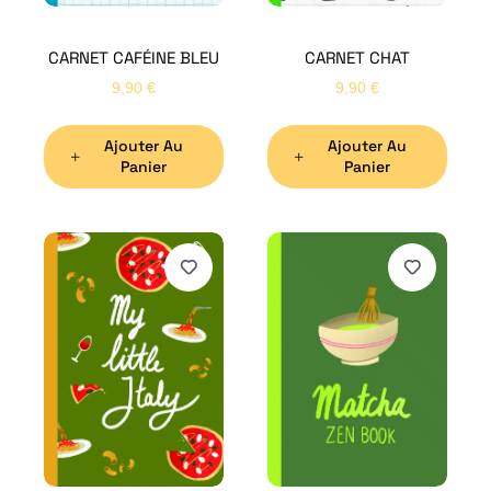
CARNET CAFÉINE BLEU
CARNET CHAT
9,90
€
9,90
€
Ajouter Au
Ajouter Au
Panier
Panier
H
Bon