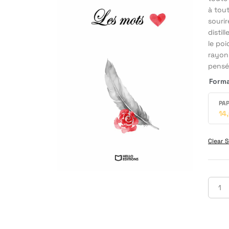
à tout
sourir
distil
le poi
rayonn
pensée
Form
PAP
14
Clear S