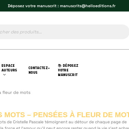
Déposez votre manuscrit : manuscrits@helloeditions.fr
ESPACE
📚 DÉPOSEZ
CONTACTEZ-
AUTEURS
VOTRE
NOUS
MANUSCRIT
 fleur de mots
S MOTS – PENSÉES À FLEUR DE MO
ots de Cristelle Pascale témoignent au détour de chaque page de
la force et l’amour qu’il peut encore rester quand la vie s’est ach