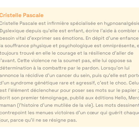
Cristelle Pascale
Cristelle Pascale est infirmière spécialisée en hypnoanalgési
Dyslexique depuis qu’elle est enfant, écrire l’aide à combler 
besoin vital d’exprimer ses émotions. En dépit d’une enfance
la souffrance physique et psychologique est omniprésente, e
toujours trouvé en elle le courage et la résilience d’aller de
l’avant. Cette violence ne la soumet pas, elle lui oppose sa
détermination à la combattre par le pardon. Lorsqu’on lui
annonce la récidive d’un cancer du sein, puis qu’elle est por
d’un syndrome génétique rare et agressif, c’est le choc. Celu
est l’élément déclencheur pour poser ses mots sur le papier ;
écrit son premier témoignage, publié aux éditions Hello, Merc
maman (l’histoire d’une mutilée de la vie). Les mots dessinen
contrepoint les menues victoires d’un cœur qui guérit chaqu
jour, parce qu’il ne se résigne pas.