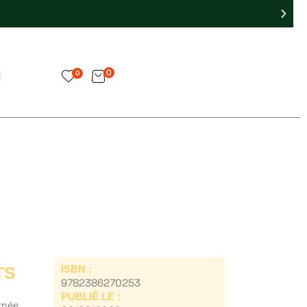
0
0
TS
ISBN :
9782386270253
PUBLIÉ LE :
arnée