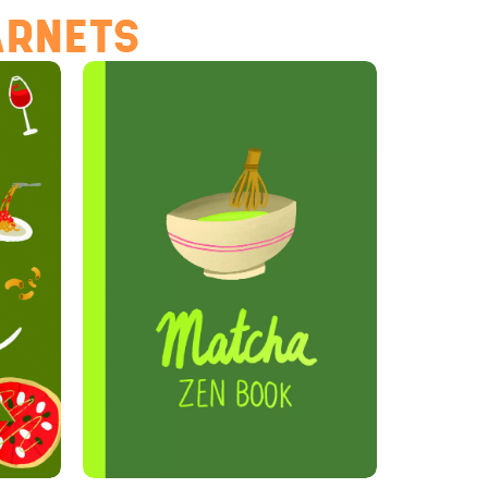
ARNETS
Hello Editions
Nous revenons vers vous rapidement
Bonjour 👋
Nom
*
Prénom
*