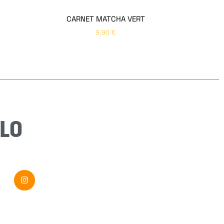
CARNET MATCHA VERT
9,90
€
Email
*
Sujet
*
Message
*
LO
Envoyer ma demande