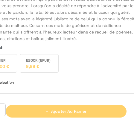
 vous prendre. Lorsqu’on a décidé de répondre à l’adversité par le
e et le pardon, la fatalité est alors désarmée et le cœur qui guérit
le ses mots avec la légèreté jubilatoire de celui qui a connu la féroci
ds du malheur. Ce sont ces mots de guérison et de résilience
ante qui s’offrent à l’heureux lecteur dans ce recueil de poèmes,
s, citations et haïkus joliment illustré.
at
IER
EBOOK (EPUB)
,00
€
9,99
€
election
Ajouter Au Panier