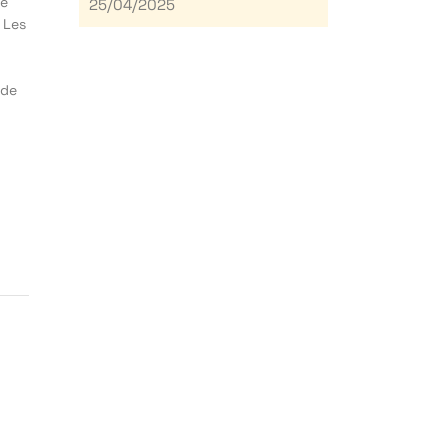
té
25/04/2025
 Les
 de