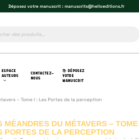
Déposez votre manuscrit : manuscrits@helloeditions.fr
ESPACE
📚 DÉPOSEZ
CONTACTEZ-
AUTEURS
VOTRE
NOUS
MANUSCRIT
avers – Tome I : Les Portes de la perception
S MÉANDRES DU MÉTAVERS – TOME I
S PORTES DE LA PERCEPTION