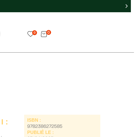
0
0
 :
ISBN :
9782386272585
PUBLIÉ LE :