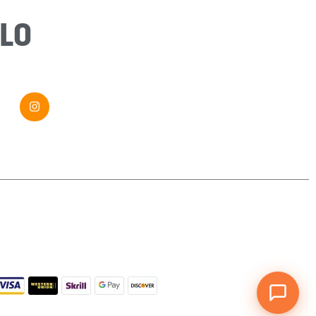
Message
*
LO
Envoyer ma demande
Si vous êtes un humain, ne remplissez pas ce champ.