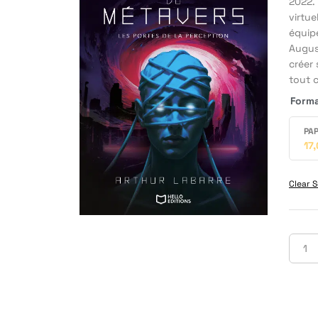
2022.
virtue
équipe
August
créer 
tout c
Form
PAP
17
Clear S