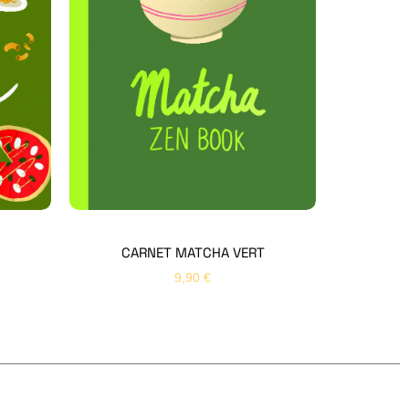
Hello Editions
Nous revenons vers vous rapidement
Bonjour 👋
Nom
*
Prénom
*
CARNET MATCHA VERT
9,90
€
Email
*
Sujet
*