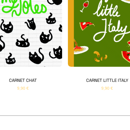
CARNET CHAT
CARNET LITTLE ITALY
9,90
€
9,90
€