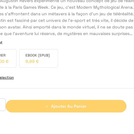
 Augustin Revers expérimente un nouveau concept de jeu de réali
lle à la Paris Games Week. Ce jeu, c’est Modern Mythological Arena.
s s’affrontent dans un métavers à la façon d’un jeu de téléréalité.
in est fasciné par cet univers de l’e-sport et très vite, il décide de
son avatar. Ainsi emporté dans le monde virtuel, il ne se doute pas
e que l’aventure lui réserve, de mystères en mauvaises surprises…
at
IER
EBOOK (EPUB)
,00
€
9,99
€
election
Ajouter Au Panier