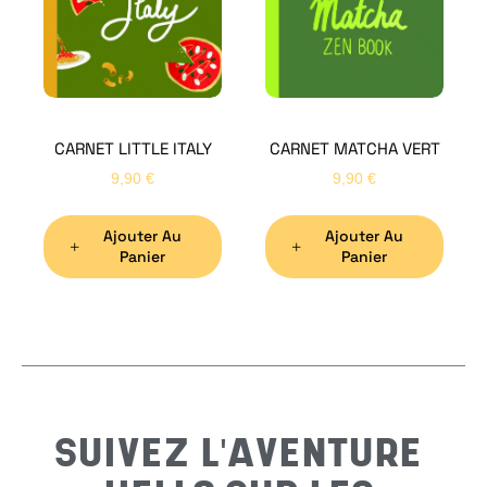
Bon
CARNET LITTLE ITALY
CARNET MATCHA VERT
Nom
*
9,90
€
9,90
€
Ajouter Au
Ajouter Au
Préno
Panier
Panier
Email
*
Sujet
*
SUIVEZ L'AVENTURE