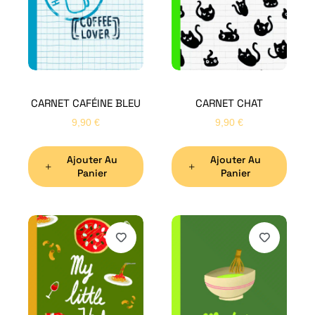
CARNET CAFÉINE BLEU
CARNET CHAT
9,90
€
9,90
€
Ajouter Au
Ajouter Au
Panier
Panier
H