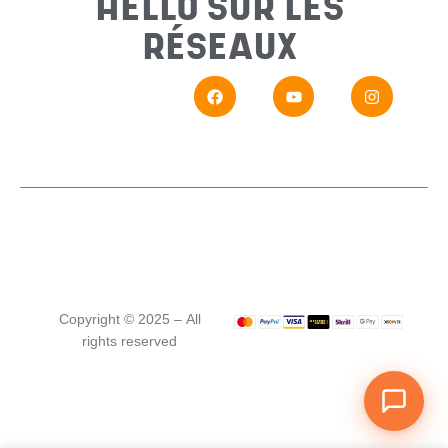
HELLO SUR LES
Messa
RÉSEAUX
En
Si vou
Copyright © 2025 – All
rights reserved