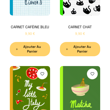
CARNET CAFÉINE BLEU
CARNET CHAT
9,90
€
9,90
€
Ajouter Au
Ajouter Au
Panier
Panier
H
Bon