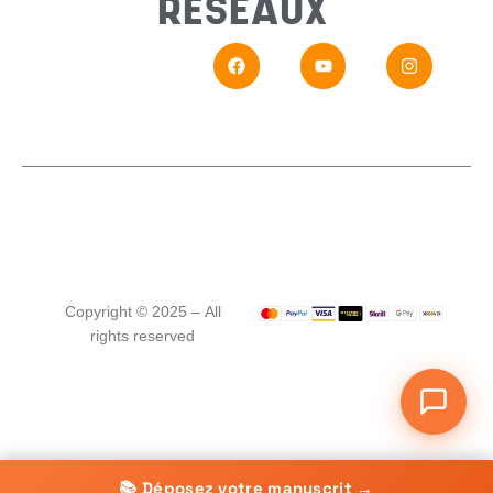
RÉSEAUX
En
Si vou
Copyright © 2025 – All
rights reserved
📚 Déposez votre manuscrit →