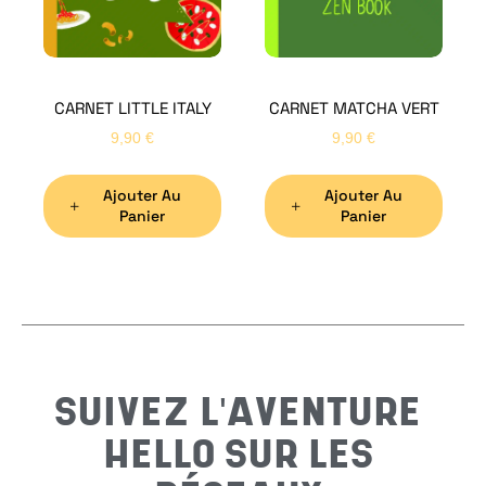
CARNET LITTLE ITALY
CARNET MATCHA VERT
Nom
*
9,90
€
9,90
€
Ajouter Au
Ajouter Au
Préno
Panier
Panier
Email
*
Sujet
*
SUIVEZ L'AVENTURE
HELLO SUR LES
Messa