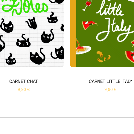
CARNET CHAT
CARNET LITTLE ITALY
9,90
€
9,90
€