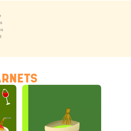
e
es
es
t
ARNETS