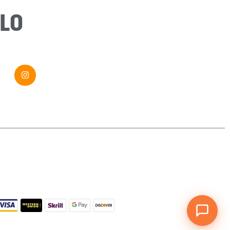
Message
*
LO
Envoyer ma demande
Si vous êtes un humain, ne remplissez pas ce champ.