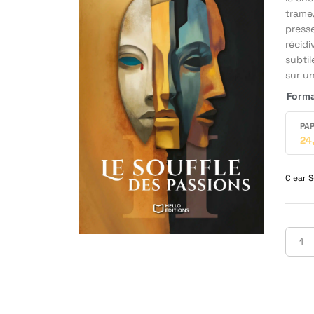
trame
press
récidi
subti
sur u
Form
PAP
24
Clear S