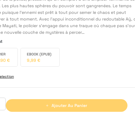
. Les plus hautes sphères du pouvoir sont gangrenées. Le temps
e puisque l’ennemi est prêt à tout pour semer le chaos et peut
ver à tout moment. Avec l’appui inconditionnel du redoutable Aÿ, d
le Mayati, le policier s’engage dans une traque où chaque pas s’ou
ne nouvelle couche de mystères à percer…
at
IER
EBOOK (EPUB)
,90
€
9,99
€
election
Ajouter Au Panier