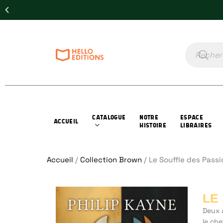
CATALOGUE
NOTRE
ESPACE
ACCUEIL
HISTOIRE
LIBRAIRES
Accueil
/
Collection Brown
/ Le Souffle des Passi
LE
Deux 
le che