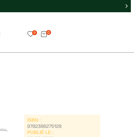
0
0
ISBN :
9782386275128
hou,
PUBLIÉ LE :