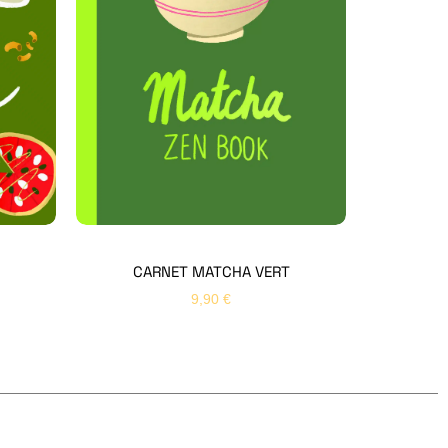
Hello Editions
Nous revenons vers vous rapidement
Bonjour 👋
Nom
*
Prénom
*
CARNET MATCHA VERT
9,90
€
Email
*
Sujet
*