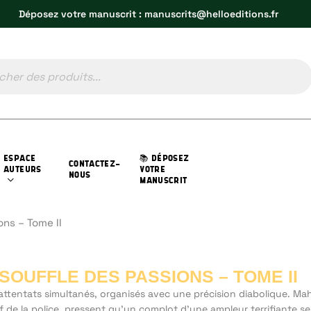
Déposez votre manuscrit : manuscrits@helloeditions.fr
ESPACE
📚 DÉPOSEZ
CONTACTEZ-
AUTEURS
VOTRE
NOUS
MANUSCRIT
ons – Tome II
 SOUFFLE DES PASSIONS – TOME II
attentats simultanés, organisés avec une précision diabolique. Ma
f de la police, pressent qu’un complot d’une ampleur terrifiante se