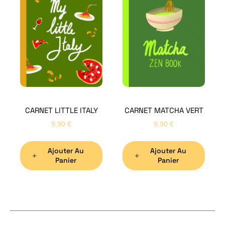
H
Bon
CARNET LITTLE ITALY
CARNET MATCHA VERT
Nom
*
9,90
€
9,90
€
Ajouter Au
Ajouter Au
Préno
Panier
Panier
Email
*