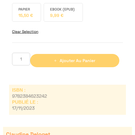
PAPIER
EBOOK (EPUB)
15,50
€
9,99
€
Clear Selection
Ajouter Au Panier
ISBN :
9782384623242
PUBLIÉ LE :
17/11/2023
Claudine Deloget