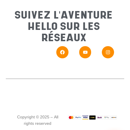
Sujet
*
SUIVEZ L'AVENTURE
HELLO SUR LES
Messa
RÉSEAUX
En
Si vou
Copyright © 2025 – All
rights reserved