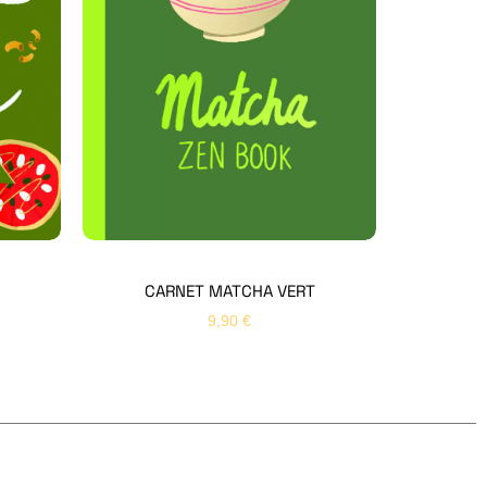
Hello Editions
Nous revenons vers vous rapidement
Bonjour 👋
Nom
*
Prénom
*
CARNET MATCHA VERT
9,90
€
Email
*
Sujet
*