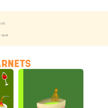
 vit
é que
ARNETS