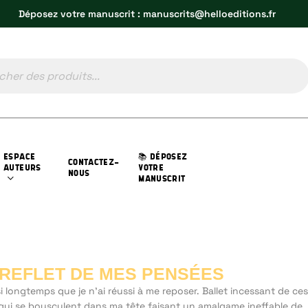
Déposez votre manuscrit : manuscrits@helloeditions.fr
ESPACE
📚 DÉPOSEZ
CONTACTEZ-
AUTEURS
VOTRE
NOUS
MANUSCRIT
 REFLET DE MES PENSÉES
 si longtemps que je n'ai réussi à me reposer. Ballet incessant de ces
qui se bousculent dans ma tête faisant un amalgame ineffable de