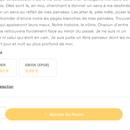
s. Elles sont là, en moi, cherchant à donner un sens à ma destinée
 un sens au reflet de mes pensées. Les jeter là, pèle mêle, poser l
 Inonder d'encre noire les pages blanches de mes pensées. Trouver
ui apaiseront leurs maux. Notre histoire, la vôtre. Chacun d'entre
e retrouvera forcément face au miroir du passé. Je ne suis ni un
 ni celui qui écrit en vain. Je suis juste un libre penseur dont les 
t jour et nuit au plus profond de moi.
at
IER
EBOOK (EPUB)
,90
€
9,99
€
election
Ajouter Au Panier