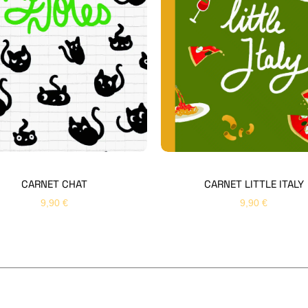
CARNET CHAT
CARNET LITTLE ITALY
9,90
€
9,90
€