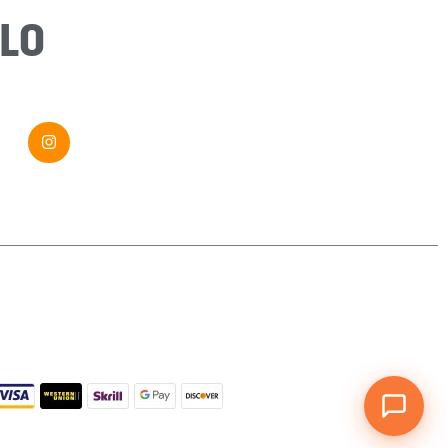
Message
*
LO
Envoyer ma demande
Si vous êtes un humain, ne remplissez pas ce champ.