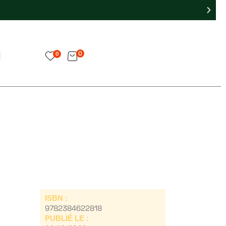
0
0
ISBN :
9782384622818
PUBLIÉ LE :