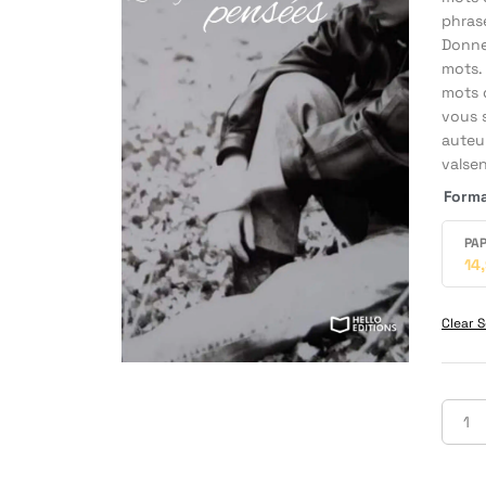
phrase
Donner
mots.
mots q
vous s
auteur
valsen
Form
PAP
14
Clear S