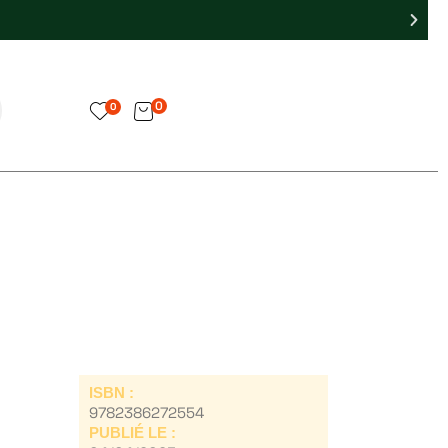
0
0
ISBN :
9782386272554
PUBLIÉ LE :