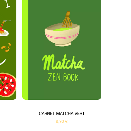
Hello Editions
Nous revenons vers vous rapidement
Bonjour 👋
Nom
*
Prénom
*
CARNET MATCHA VERT
9,90
€
Email
*