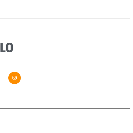
Sujet
*
Message
*
LO
Envoyer ma demande
Si vous êtes un humain, ne remplissez pas ce champ.