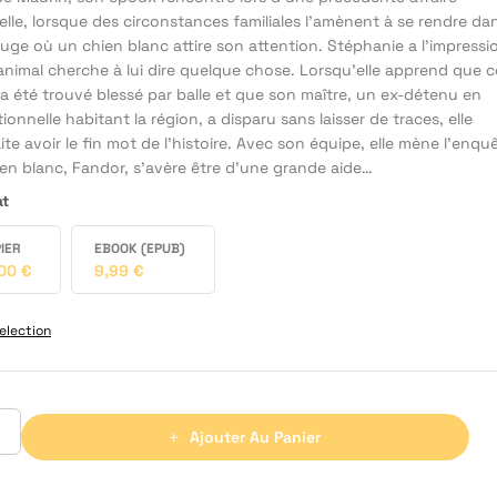
elle, lorsque des circonstances familiales l’amènent à se rendre da
uge où un chien blanc attire son attention. Stéphanie a l’impressi
animal cherche à lui dire quelque chose. Lorsqu’elle apprend que c
a été trouvé blessé par balle et que son maître, un ex-détenu en
ionnelle habitant la région, a disparu sans laisser de traces, elle
te avoir le fin mot de l’histoire. Avec son équipe, elle mène l’enqu
ien blanc, Fandor, s’avère être d’une grande aide…
at
IER
EBOOK (EPUB)
,00
€
9,99
€
election
Ajouter Au Panier