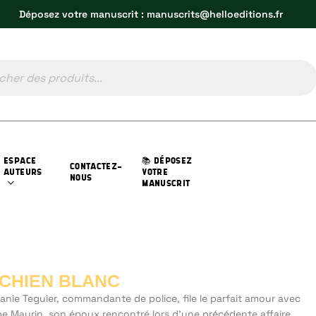
Déposez votre manuscrit : manuscrits@helloeditions.fr
ESPACE
📚 DÉPOSEZ
CONTACTEZ-
AUTEURS
VOTRE
NOUS
MANUSCRIT
 CHIEN BLANC
anie Teguier, commandante de police, file le parfait amour avec
ppe Maurin, son époux rencontré lors d’une précédente affaire