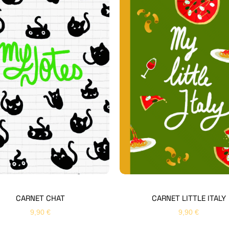
CARNET CHAT
CARNET LITTLE ITALY
9,90
€
9,90
€