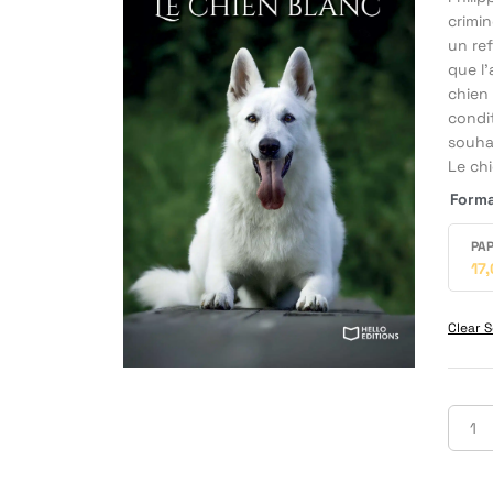
crimin
un ref
que l’
chien 
condit
souhai
Le ch
Form
PAP
17
Clear S