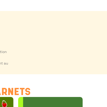
tion
nt au
ARNETS