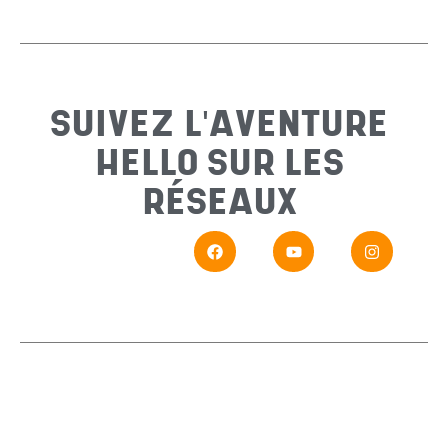
Email
*
Sujet
*
SUIVEZ L'AVENTURE
HELLO SUR LES
Messa
RÉSEAUX
En
Si vou