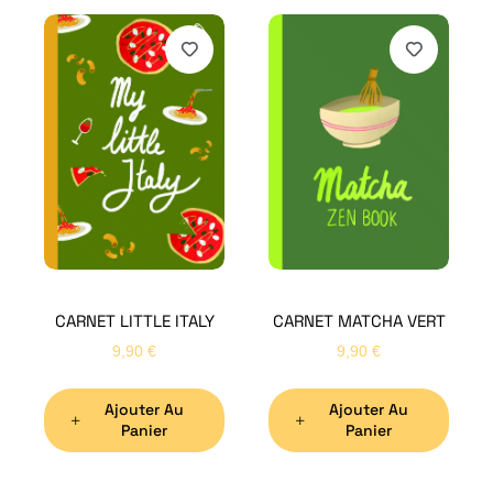
H
Bon
CARNET LITTLE ITALY
CARNET MATCHA VERT
Nom
*
9,90
€
9,90
€
Ajouter Au
Ajouter Au
Préno
Panier
Panier