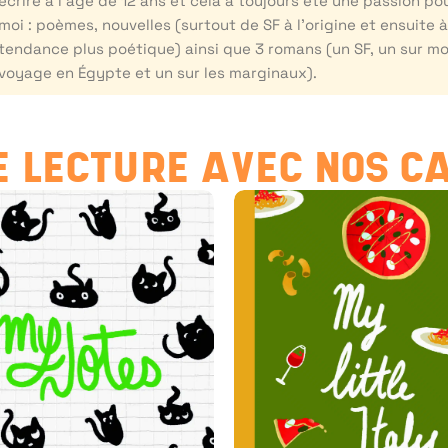
écrire à l’âge de 12 ans et cela a toujours été une passion po
moi : poèmes, nouvelles (surtout de SF à l’origine et ensuite 
tendance plus poétique) ainsi que 3 romans (un SF, un sur m
voyage en Égypte et un sur les marginaux).
 LECTURE AVEC NOS C