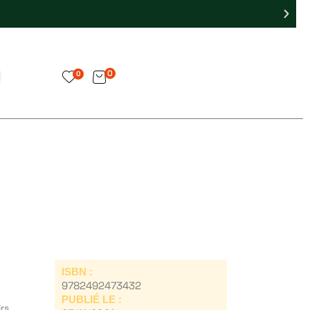
0
0
ISBN :
9782492473432
PUBLIÉ LE :
rs,