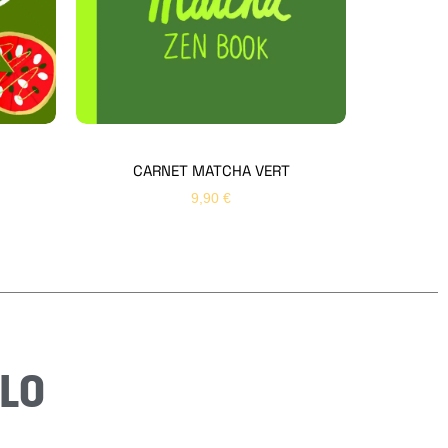
Bonjour 👋
Nom
*
Prénom
*
CARNET MATCHA VERT
9,90
€
Email
*
Sujet
*
Message
*
LO