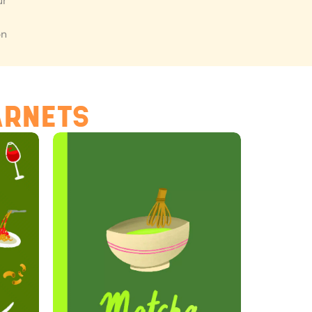
ur
à
on
ARNETS
Hello Editions
Nous revenons vers vous rapidement