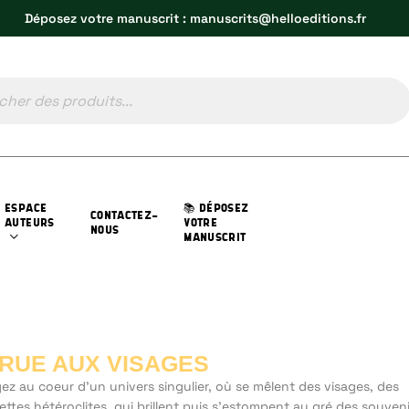
Déposez votre manuscrit : manuscrits@helloeditions.fr
ESPACE
📚 DÉPOSEZ
CONTACTEZ-
AUTEURS
VOTRE
NOUS
MANUSCRIT
 RUE AUX VISAGES
z au coeur d'un univers singulier, où se mêlent des visages, des
ettes hétéroclites, qui brillent puis s'estompent au gré des souveni