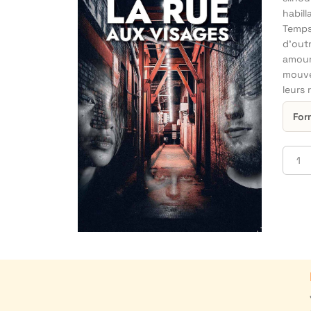
habill
Temps
d'out
amour
mouve
leurs 
For