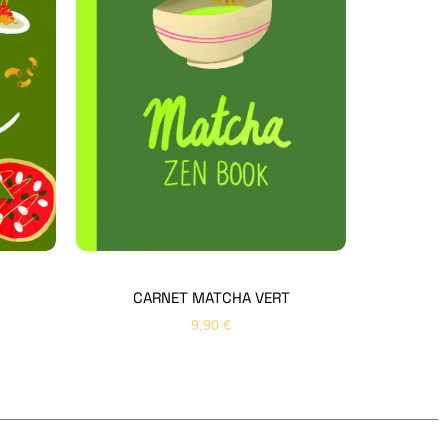
Hello Editions
Nous revenons vers vous rapidement
Bonjour 👋
Nom
*
Prénom
*
CARNET MATCHA VERT
9,90
€
Email
*
Sujet
*