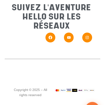
SUIVEZ L'AVENTURE
HELLO SUR LES
Messa
RÉSEAUX
En
Si vou
Copyright © 2025 – All
rights reserved