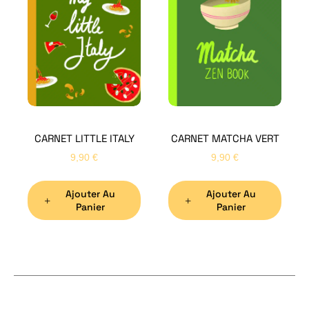
Bon
CARNET LITTLE ITALY
CARNET MATCHA VERT
Nom
*
9,90
€
9,90
€
Ajouter Au
Ajouter Au
Préno
Panier
Panier
Email
*
Sujet
*