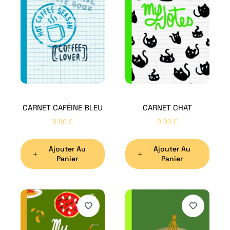
CARNET CAFÉINE BLEU
CARNET CHAT
9,90
€
9,90
€
Ajouter Au
Ajouter Au
Panier
Panier
H