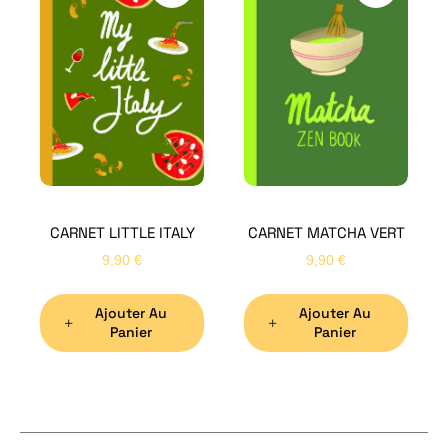
H
Bon
CARNET LITTLE ITALY
CARNET MATCHA VERT
Nom
*
9,90
€
9,90
€
Ajouter Au
Ajouter Au
Préno
Panier
Panier
Email
*