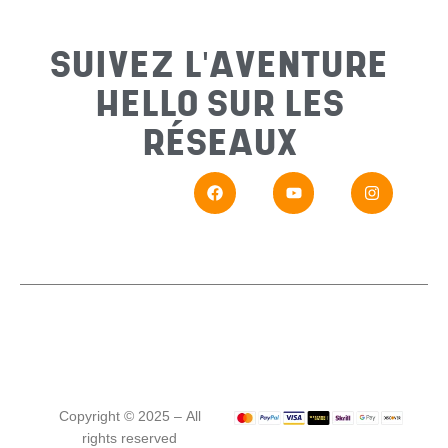
Sujet
*
SUIVEZ L'AVENTURE
HELLO SUR LES
Messa
RÉSEAUX
En
Si vou
Copyright © 2025 – All
rights reserved