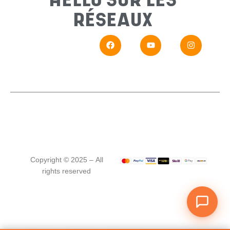
RÉSEAUX
En
Si vou
Copyright © 2025 – All
rights reserved