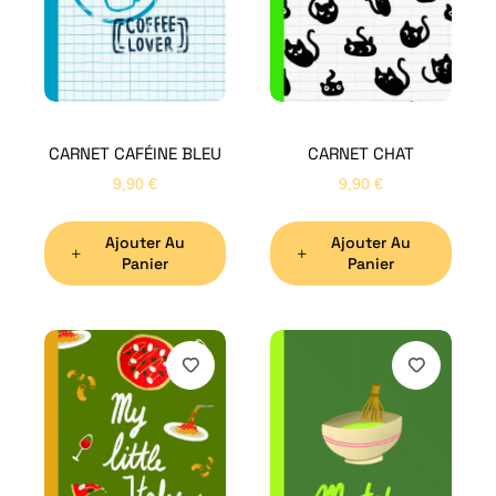
CARNET CAFÉINE BLEU
CARNET CHAT
9,90
€
9,90
€
Ajouter Au
Ajouter Au
Panier
Panier
H