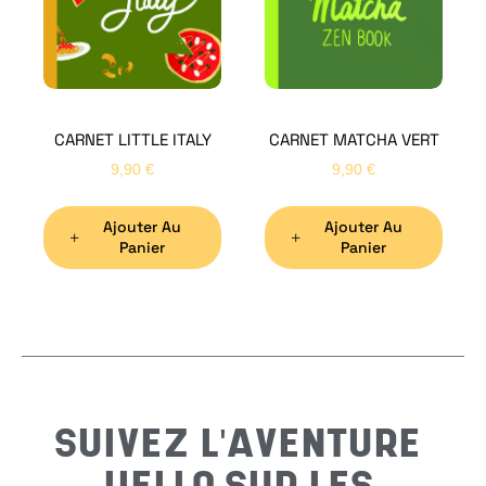
Bon
CARNET LITTLE ITALY
CARNET MATCHA VERT
Nom
*
9,90
€
9,90
€
Ajouter Au
Ajouter Au
Préno
Panier
Panier
Email
*
Sujet
*
SUIVEZ L'AVENTURE
HELLO SUR LES
Messa