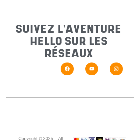
Sujet
*
SUIVEZ L'AVENTURE
HELLO SUR LES
Messa
RÉSEAUX
En
Si vou
Copyright © 2025 – All