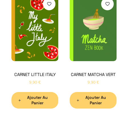
H
Bon
CARNET LITTLE ITALY
CARNET MATCHA VERT
Nom
*
9,90
€
9,90
€
Ajouter Au
Ajouter Au
Préno
Panier
Panier
Email
*