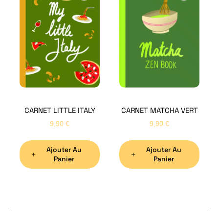
H
Bon
CARNET LITTLE ITALY
CARNET MATCHA VERT
Nom
*
9,90
€
9,90
€
Ajouter Au
Ajouter Au
Préno
Panier
Panier
Email
*