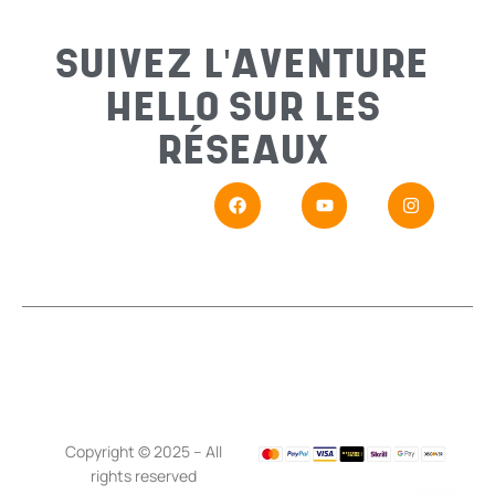
Sujet
*
SUIVEZ L'AVENTURE
HELLO SUR LES
Messa
RÉSEAUX
En
Si vou
Copyright © 2025 – All
rights reserved